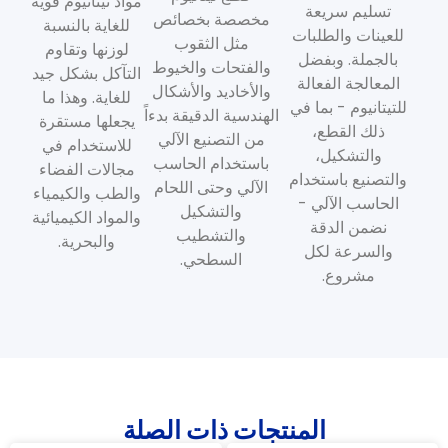
مواد تيتانيوم قوية
تسليم سريعة
مخصصة بخصائص
للغاية بالنسبة
للعينات والطلبات
مثل الثقوب
لوزنها وتقاوم
بالجملة. وبفضل
والفتحات والخيوط
التآكل بشكل جيد
المعالجة الفعالة
والأخاديد والأشكال
للغاية. وهذا ما
للتيتانيوم - بما في
الهندسية الدقيقة بدءاً
يجعلها مستقرة
ذلك القطع،
من التصنيع الآلي
للاستخدام في
والتشكيل،
باستخدام الحاسب
مجالات الفضاء
والتصنيع باستخدام
الآلي وحتى اللحام
والطب والكيمياء
الحاسب الآلي -
والتشكيل
والمواد الكيميائية
نضمن الدقة
والتشطيب
والبحرية.
والسرعة لكل
السطحي.
مشروع.
المنتجات ذات الصلة