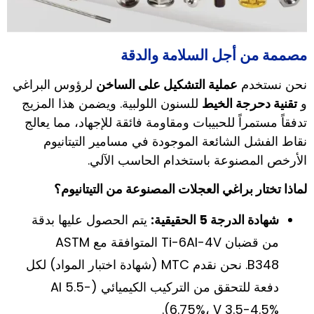
مصممة من أجل السلامة والدقة
نحن نستخدم
عملية التشكيل على الساخن
لرؤوس البراغي
و
تقنية دحرجة الخيط
للسنون اللولبية. ويضمن هذا المزيج
تدفقاً مستمراً للحبيبات ومقاومة فائقة للإجهاد، مما يعالج
نقاط الفشل الشائعة الموجودة في مسامير التيتانيوم
الأرخص المصنوعة باستخدام الحاسب الآلي.
لماذا تختار براغي العجلات المصنوعة من التيتانيوم؟
شهادة الدرجة 5 الحقيقية:
يتم الحصول عليها بدقة
من قضبان Ti-6Al-4V المتوافقة مع ASTM
B348. نحن نقدم MTC (شهادة اختبار المواد) لكل
دفعة للتحقق من التركيب الكيميائي (Al 5.5-
6.75%، V 3.5-4.5%).