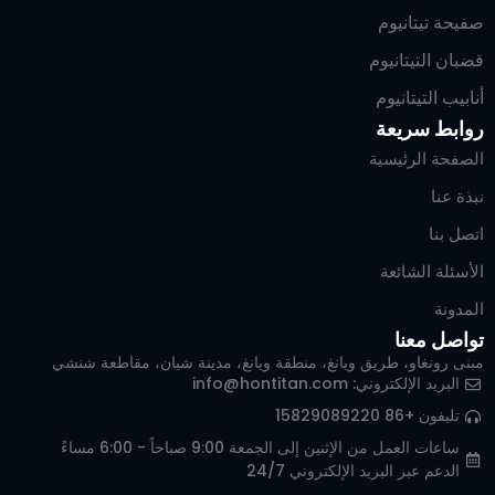
صفيحة تيتانيوم
قضبان التيتانيوم
أنابيب التيتانيوم
روابط سريعة
الصفحة الرئيسية
نبذة عنا
اتصل بنا
الأسئلة الشائعة
المدونة
تواصل معنا
مبنى رونغاو، طريق ويانغ، منطقة ويانغ، مدينة شيان، مقاطعة شنشي
Italian
البريد الإلكتروني:
info@hontitan.com
Russian
تليفون +86 15829089220
Korean
ساعات العمل من الإثنين إلى الجمعة 9:00 صباحاً - 6:00 مساءً
الدعم عبر البريد الإلكتروني 24/7
German