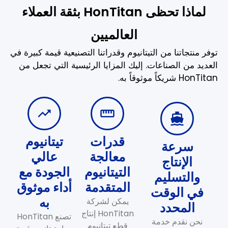
لماذا تحظى HonTitan بثقة العملاء
العالميين
توفر منتجاتنا من التيتانيوم وقدراتنا التصنيعية قيمة كبيرة في
العديد من الصناعات. إليك المزايا الرئيسية التي تجعل من
HonTitan شريكاً موثوقاً به.
قدرات
تيتانيوم
سرعة
معالجة
عالي
الإنتاج
التيتانيوم
الجودة مع
والتسليم
المتقدمة
أداء موثوق
في الوقت
به
يمكن لشركة
المحدد
HonTitan إنتاج
تصنع HonTitan
نحن نقدم خدمة
قطع تيتانيوم