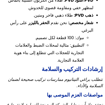
PVD أسود PVD:
طلاء من الكربون الشبيه بالماس
لمظهر خفي ومقاومة قصوى للخدوش.
ذهب PVD:
طلاء ذهبي فاخر ومتين.
شعار مخصص:
نحن نقدم
الحفر بالليزر
على رأس
البرغي.
موك:
100 قطعة لكل تصميم.
التطبيق:
مثالية لمحلات الضبط والعلامات
التجارية للعجلات التي تتطلع إلى بناء هوية
العلامة التجارية.
إرشادات التركيب والسلامة
تتطلب براغي التيتانيوم ممارسات تركيب صحيحة لضمان
السلامة والأداء.
مواصفات العزم الموصى بها
تحقق دائماً من دليل الشركة المصنعة للسيارة. لا تفرط في