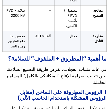
R14)
معالجة
مصقول /
-
صلابة PVD >
السطح
PVD /
2000 HV
بأكسيد
الألمنيوم
مقاومة
ممتاز
ASTM G31
محصن ضد
التآكل
ملح الطريق
ومياه البحر
ما أهمية “المطروق + الملفوف” للسلامة؟
في عالم مثبتات العجلات، تفرض طريقة التصنيع السلامة.
نحن نتجنب بصرامة الإنتاج “الميكانيكي بالكامل” للمسامير
الحاملة.
1. الرؤوس المطروقة على الساخن (مقابل
الرؤوس المشكّلة باستخدام الحاسب الآلي)
يتم تشكيل رؤوس البراغي لدينا عن طريق التشكيل على