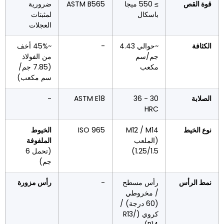
قوة القص
≥ 550 ميجا
ASTM B565
ضرورية
باسكال
لمثبتات
العجلات
الكثافة
~حوالي 4.43
-
~45% أخف
جم/سم
من الفولاذ
مكعب
(7.85 جم/
سم مكعب)
الصلابة
30 - 36
ASTM E18
-
HRC
نوع الخيط
M12 / M14
ISO 965
الخيوط
(الملعب
الملفوفة
1.25/1.5)
(تحمل 6
جم)
نمط الرأس
رأس مسطح
-
رأس مزورة
/ مخروطي
(60 درجة) /
كروي (R13/