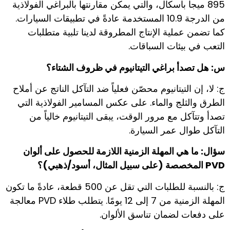
895 ميجا باسكال، والتي يمكن مقارنتها بالبراغي الفولاذية
من الدرجة 10.9 المستخدمة عادةً في تطبيقات السيارات.
كما تضمن عملية الإنتاج المطروقة لدينا تلبية متطلبات
التعب في بيئات السباقات.
س: هل تصدأ براغي التيتانيوم في ظروف الشتاء؟
ج: لا، إن التيتانيوم محصّن فعلياً ضد التآكل الناتج عن أملاح
الطرق والثلج والماء. على عكس المسامير الفولاذية التي
تصدأ وتتآكل مع مرور الوقت، يبقى التيتانيوم خالياً من
التآكل طوال عمر السيارة.
سؤال: ما هي المهلة الزمنية اللازمة للحصول على ألوان
PVD المخصصة (على سبيل المثال، أسود/ذهبي)؟
ج: بالنسبة للطلبات التي تقل عن 500 قطعة، عادةً ما تكون
المهلة الزمنية من 7 إلى 12 يومًا. يتطلب طلاء PVD معالجة
على دفعات لضمان تناسق الألوان.