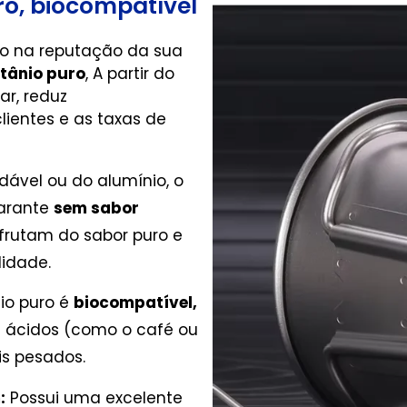
ro, biocompatível
to na reputação da sua
tânio puro
, A partir do
r, reduz
lientes e as taxas de
dável ou do alumínio, o
Garante
sem sabor
sfrutam do sabor puro e
lidade.
io puro é
biocompatível,
s ácidos (como o café ou
is pesados.
:
Possui uma excelente