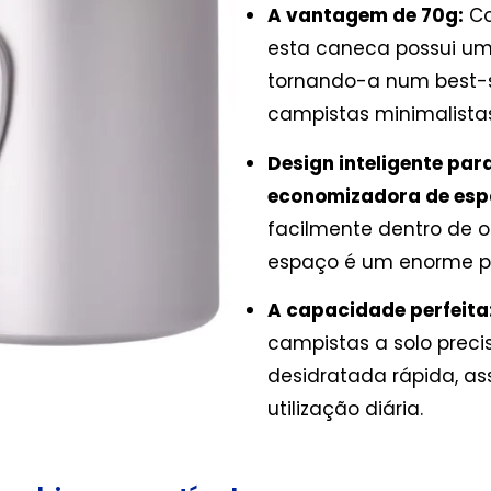
A vantagem de 70g:
Co
esta caneca possui um
tornando-a num best-s
campistas minimalistas
Design inteligente pa
economizadora de es
facilmente dentro de o
espaço é um enorme pon
A capacidade perfeita
campistas a solo prec
desidratada rápida, 
utilização diária.