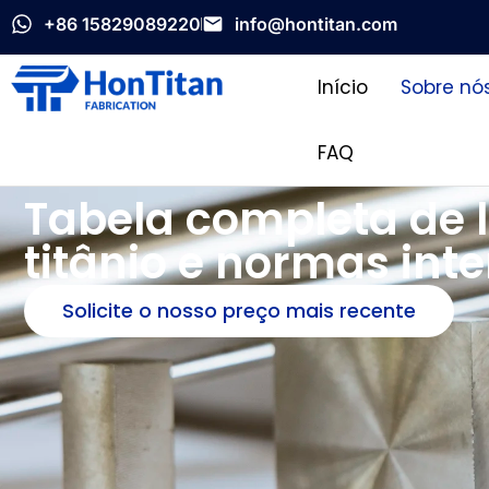
+86 15829089220
info@hontitan.com
Início
Sobre nó
FAQ
Tabela completa de l
titânio e normas int
Solicite o nosso preço mais recente