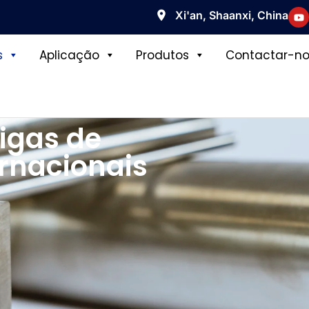
Xi'an, Shaanxi, China
s
Aplicação
Produtos
Contactar-no
igas de
ernacionais