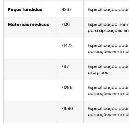
Peças fundidas
B367
Especificação padrã
Materiais médicos
F136
Especificação norma
para aplicações em
F1472
Especificação padr
aplicações em impl
F67
Especificação padr
cirúrgicos
F1295
Especificação padrã
aplicações em impl
F1580
Especificação padrã
aplicações em impl