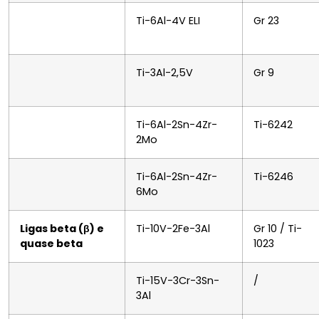
Ti-6Al-4V ELI
Gr 23
Ti-3Al-2,5V
Gr 9
Ti-6Al-2Sn-4Zr-
Ti-6242
2Mo
Ti-6Al-2Sn-4Zr-
Ti-6246
6Mo
Ligas beta (β) e
Ti-10V-2Fe-3Al
Gr 10 / Ti-
quase beta
1023
Ti-15V-3Cr-3Sn-
/
3Al