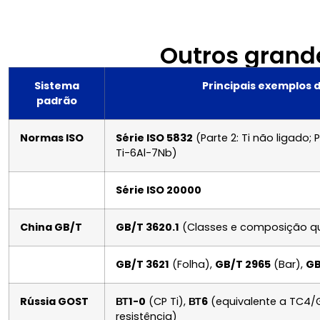
Outros grand
Sistema
Principais exemplos 
padrão
Normas ISO
Série ISO 5832
(Parte 2: Ti não ligado; P
Ti-6Al-7Nb)
Série ISO 20000
China GB/T
GB/T 3620.1
(Classes e composição q
GB/T 3621
(Folha),
GB/T 2965
(Bar),
GB
Rússia GOST
ВТ1-0
(CP Ti),
ВТ6
(equivalente a TC4/
resistência)