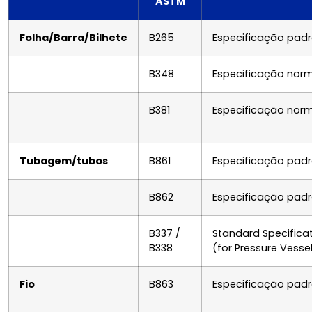
ASTM
Folha/Barra/Bilhete
B265
Especificação padrã
B348
Especificação norma
B381
Especificação norma
Tubagem/tubos
B861
Especificação padrã
B862
Especificação padrã
B337 /
Standard Specifica
B338
(for Pressure Vess
Fio
B863
Especificação padrã