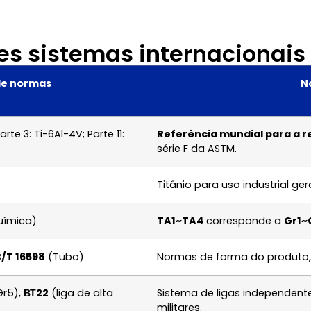
es sistemas internacionais
de normas
N
arte 3: Ti-6Al-4V; Parte 11:
Referência mundial para a 
série F da ASTM.
Titânio para uso industrial g
uímica)
TA1~TA4
corresponde a
Gr1~
/T 16598
(Tubo)
Normas de forma do produto, 
Gr5),
ВТ22
(liga de alta
Sistema de ligas independente
militares.