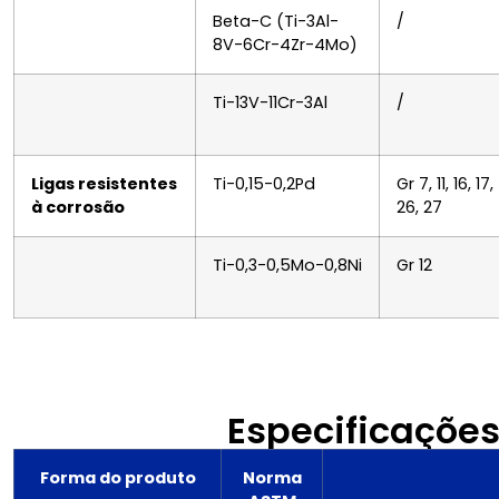
Beta-C (Ti-3Al-
/
8V-6Cr-4Zr-4Mo)
Ti-13V-11Cr-3Al
/
Ligas resistentes
Ti-0,15-0,2Pd
Gr 7, 11, 16, 17,
à corrosão
26, 27
Ti-0,3-0,5Mo-0,8Ni
Gr 12
Especificaçõe
Forma do produto
Norma