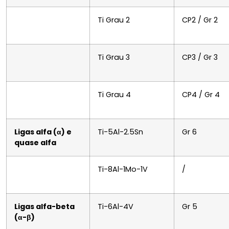
Ti Grau 2
CP2 / Gr 2
Ti Grau 3
CP3 / Gr 3
Ti Grau 4
CP4 / Gr 4
Ligas alfa (α) e
Ti-5Al-2.5Sn
Gr 6
quase alfa
Ti-8Al-1Mo-1V
/
Ligas alfa-beta
Ti-6Al-4V
Gr 5
(α-β)