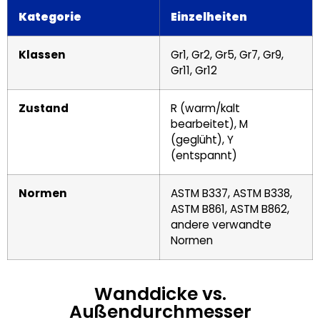
Kategorie
Einzelheiten
Klassen
Gr1, Gr2, Gr5, Gr7, Gr9,
Gr11, Gr12
Zustand
R (warm/kalt
bearbeitet), M
(geglüht), Y
(entspannt)
Normen
ASTM B337, ASTM B338,
ASTM B861, ASTM B862,
andere verwandte
Normen
Wanddicke vs.
Außendurchmesser