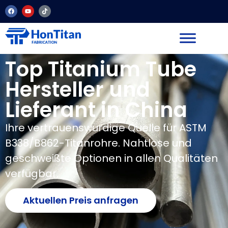
Top Titanium Tube
Hersteller und
Lieferant in China
Ihre vertrauenswürdige Quelle für ASTM
B338/B862-Titanrohre. Nahtlose und
geschweißte Optionen in allen Qualitäten
verfügbar.
Aktuellen Preis anfragen