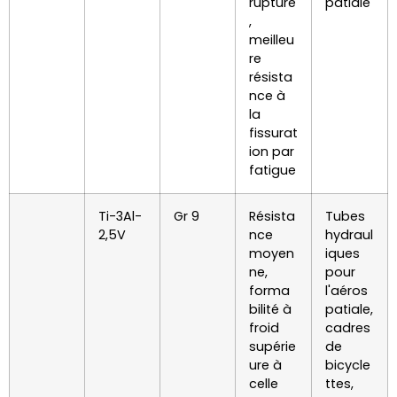
rupture
patiale
,
meilleu
re
résista
nce à
la
fissurat
ion par
fatigue
Ti-3Al-
Gr 9
Résista
Tubes
2,5V
nce
hydraul
moyen
iques
ne,
pour
forma
l'aéros
bilité à
patiale,
froid
cadres
supérie
de
ure à
bicycle
celle
ttes,