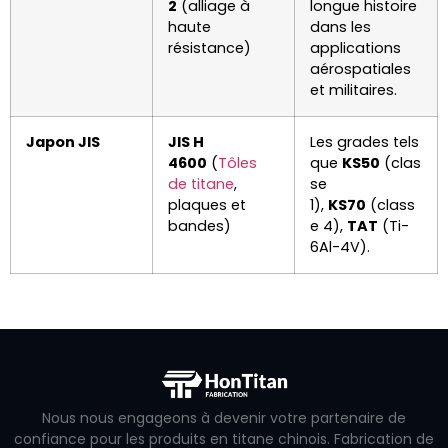
2
(alliage à
longue histoire
haute
dans les
résistance)
applications
aérospatiales
et militaires.
Japon JIS
JIS H
Les grades tels
4600
(
Tôles
que
KS50
(clas
de titane
,
se
plaques et
1),
KS70
(class
bandes)
e 4),
TAT
(Ti-
6Al-4V).
Nous nous engageons à devenir votre partenaire de
confiance pour les produits en titane chinois. Fabrication de