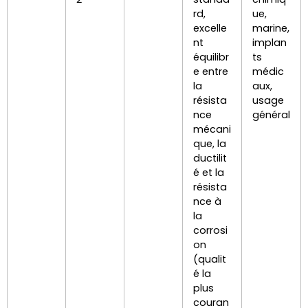
rd,
ue,
excelle
marine,
nt
implan
équilibr
ts
e entre
médic
la
aux,
résista
usage
nce
général
mécani
que, la
ductilit
é et la
résista
nce à
la
corrosi
on
(qualit
é la
plus
couran