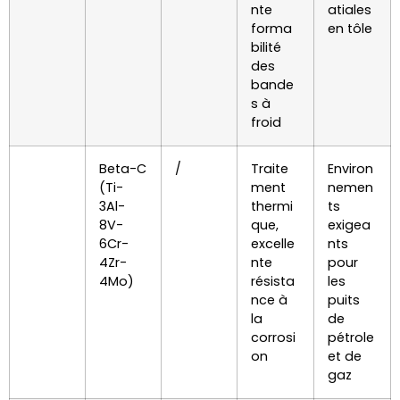
nte
atiales
forma
en tôle
bilité
des
bande
s à
froid
Beta-C
/
Traite
Environ
(Ti-
ment
nemen
3Al-
thermi
ts
8V-
que,
exigea
6Cr-
excelle
nts
4Zr-
nte
pour
4Mo)
résista
les
nce à
puits
la
de
corrosi
pétrole
on
et de
gaz