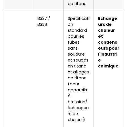
de titane
B337 /
Spécificati
Echange
B338
on
urs de
standard
chaleur
pour les
et
tubes
condens
sans
eurs pour
soudure
l'industri
et soudés
e
en titane
chimique
et alliages
de titane
(pour
appareils
à
pression/
échangeu
rs de
chaleur)