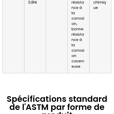
0,8Ni
résista
chimiq
nce à
ue
la
corrosi
on,
bonne
résista
nce à
la
corrosi
on
cavern
euse
Spécifications standard
de l'ASTM par forme de