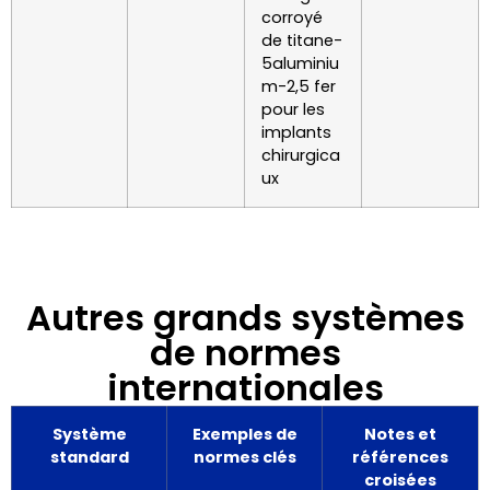
corroyé
de titane-
5aluminiu
m-2,5 fer
pour les
implants
chirurgica
ux
Autres grands systèmes
de normes
internationales
Système
Exemples de
Notes et
standard
normes clés
références
croisées