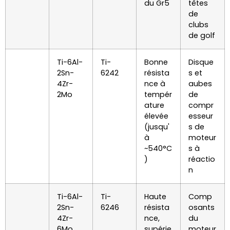
du Gr5
têtes
de
clubs
de golf
Ti-6Al-
Ti-
Bonne
Disque
2Sn-
6242
résista
s et
4Zr-
nce à
aubes
2Mo
tempér
de
ature
compr
élevée
esseur
(jusqu'
s de
à
moteur
~540°C
s à
)
réactio
n
Ti-6Al-
Ti-
Haute
Comp
2Sn-
6246
résista
osants
4Zr-
nce,
du
6Mo
supérie
moteur