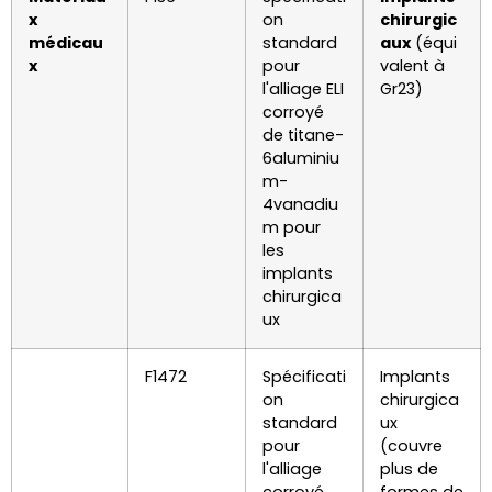
x
on
chirurgic
médicau
standard
aux
(équi
x
pour
valent à
l'alliage ELI
Gr23)
corroyé
de titane-
6aluminiu
m-
4vanadiu
m pour
les
implants
chirurgica
ux
F1472
Spécificati
Implants
on
chirurgica
standard
ux
pour
(couvre
l'alliage
plus de