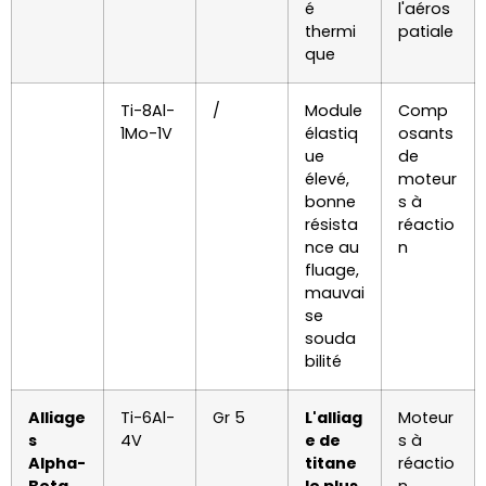
é
l'aéros
thermi
patiale
que
Ti-8Al-
/
Module
Comp
1Mo-1V
élastiq
osants
ue
de
élevé,
moteur
bonne
s à
résista
réactio
nce au
n
fluage,
mauvai
se
souda
bilité
Alliage
Ti-6Al-
Gr 5
L'alliag
Moteur
s
4V
e de
s à
Alpha-
titane
réactio