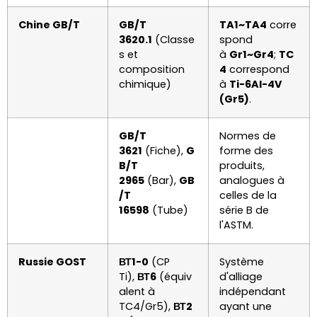
Chine GB/T
GB/T
TA1~TA4
corre
3620.1
(Classe
spond
s et
à
Gr1~Gr4
;
TC
composition
4
correspond
chimique)
à
Ti-6Al-4V
(Gr5)
.
GB/T
Normes de
3621
(Fiche),
G
forme des
B/T
produits,
2965
(Bar),
GB
analogues à
/T
celles de la
16598
(Tube)
série B de
l'ASTM.
Russie GOST
ВТ1-0
(CP
Système
Ti),
ВТ6
(équiv
d'alliage
alent à
indépendant
TC4/Gr5),
ВТ2
ayant une