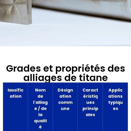
Grades et propriétés des
alliages de titane
lassific
Nom
Désign
Caract
Applic
ation
de
ation
éristiq
ations
l'alliag
comm
ues
typiqu
e / de
une
princip
es
la
ales
qualit
é