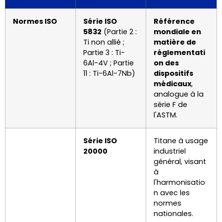
Normes ISO
Série ISO
Référence
5832
(Partie 2 :
mondiale en
Ti non allié ;
matière de
Partie 3 : Ti-
réglementati
6Al-4V ; Partie
on des
11 : Ti-6Al-7Nb)
dispositifs
médicaux
,
analogue à la
série F de
l'ASTM.
Série ISO
Titane à usage
20000
industriel
général, visant
à
l'harmonisatio
n avec les
normes
nationales.