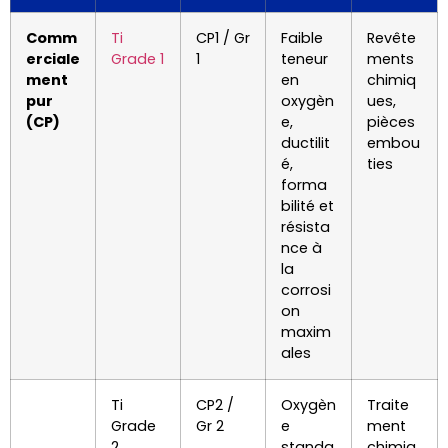
Comm
Ti
CP1 / Gr
Faible
Revête
erciale
Grade 1
1
teneur
ments
ment
en
chimiq
pur
oxygèn
ues,
(CP)
e,
pièces
ductilit
embou
é,
ties
forma
bilité et
résista
nce à
la
corrosi
on
maxim
ales
Ti
CP2 /
Oxygèn
Traite
Grade
Gr 2
e
ment
2
standa
chimiq