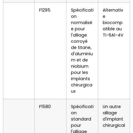
F1295
Spécificati
Alternativ
on
e
normalisé
biocomp
e pour
atible au
l'alliage
Ti-6Al-4V
corroyé
de titane,
d'aluminiu
m et de
niobium
pour les
implants
chirurgica
ux
F1580
Spécificati
Un autre
on
alliage
standard
d'implant
pour
chirurgical
l'alliage