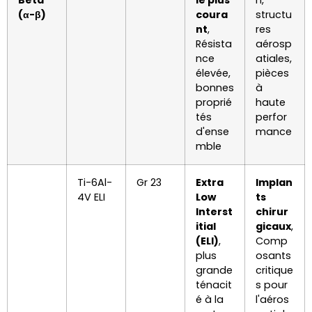
Beta
le plus
n,
(α-β)
coura
structu
nt
,
res
Résista
aérosp
nce
atiales,
élevée,
pièces
bonnes
à
proprié
haute
tés
perfor
d'ense
mance
mble
Ti-6Al-
Gr 23
Extra
Implan
4V ELI
Low
ts
Interst
chirur
itial
gicaux
,
(ELI)
,
Comp
plus
osants
grande
critique
ténacit
s pour
é à la
l'aéros