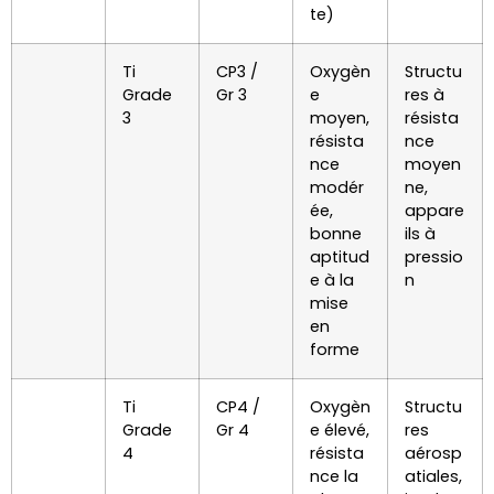
te)
Ti
CP3 /
Oxygèn
Structu
Grade
Gr 3
e
res à
3
moyen,
résista
résista
nce
nce
moyen
modér
ne,
ée,
appare
bonne
ils à
aptitud
pressio
e à la
n
mise
en
forme
Ti
CP4 /
Oxygèn
Structu
Grade
Gr 4
e élevé,
res
4
résista
aérosp
nce la
atiales,