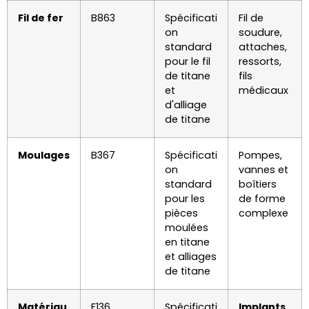
Fil de fer
B863
Spécificati
Fil de
on
soudure,
standard
attaches,
pour le fil
ressorts,
de titane
fils
et
médicaux
d'alliage
de titane
Moulages
B367
Spécificati
Pompes,
on
vannes et
standard
boîtiers
pour les
de forme
pièces
complexe
moulées
en titane
et alliages
de titane
Matériau
F136
Spécificati
Implants