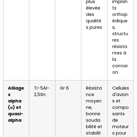
plus
implan
élevée
ts
des
orthop
qualité
édique
s pures
s,
structu
res
résista
ntes à
la
corrosi
on
Alliage
Ti-5Al-
Gr 6
Résista
Cellules
s
2,5Sn
nce
d'avion
alpha
moyen
s et
(α) et
ne,
compo
quasi-
bonne
sants
alpha
souda
de
bilité et
moteur
stabilit
s pour