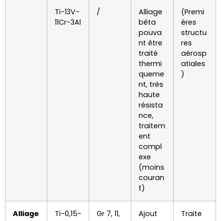
Ti-13V-
/
Alliage
(Premi
11Cr-3Al
bêta
ères
pouva
structu
nt être
res
traité
aérosp
thermi
atiales
queme
)
nt, très
haute
résista
nce,
traitem
ent
compl
exe
(moins
couran
t)
Alliage
Ti-0,15-
Gr 7, 11,
Ajout
Traite