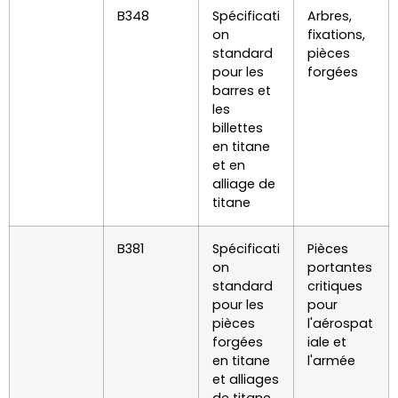
B348
Spécificati
Arbres,
on
fixations,
standard
pièces
pour les
forgées
barres et
les
billettes
en titane
et en
alliage de
titane
B381
Spécificati
Pièces
on
portantes
standard
critiques
pour les
pour
pièces
l'aérospat
forgées
iale et
en titane
l'armée
et alliages