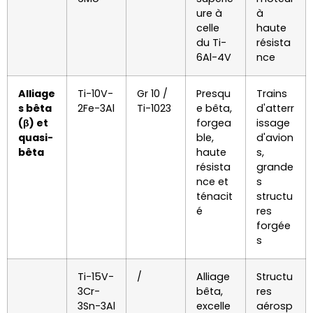
ure à
à
celle
haute
du Ti-
résista
6Al-4V
nce
Alliage
Ti-10V-
Gr 10 /
Presqu
Trains
s bêta
2Fe-3Al
Ti-1023
e bêta,
d'atterr
(β) et
forgea
issage
quasi-
ble,
d'avion
bêta
haute
s,
résista
grande
nce et
s
ténacit
structu
é
res
forgée
s
Ti-15V-
/
Alliage
Structu
3Cr-
bêta,
res
3Sn-3Al
excelle
aérosp