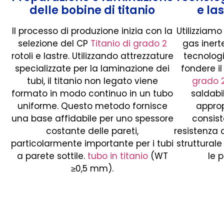
delle bobine di titanio
e la
Il processo di produzione inizia con la
Utilizziam
selezione del CP
Titanio di grado 2
gas inert
rotoli e lastre. Utilizzando attrezzature
tecnologi
specializzate per la laminazione dei
fondere il
tubi, il titanio non legato viene
grado 
formato in modo continuo in un tubo
saldabil
uniforme. Questo metodo fornisce
approp
una base affidabile per uno spessore
consis
costante delle pareti,
resistenza a
particolarmente importante per i tubi
strutturale
a parete sottile.
tubo in titanio
(WT
le 
≥0,5 mm).