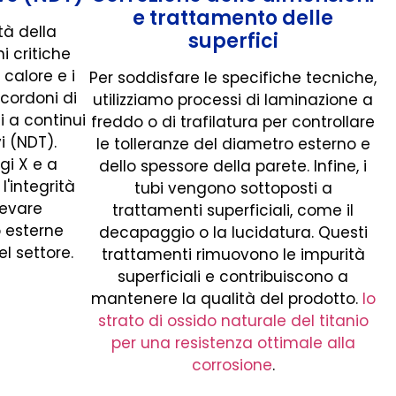
e trattamento delle
tà della
superfici
i critiche
calore e i
Per soddisfare le specifiche tecniche,
 cordoni di
utilizziamo processi di laminazione a
 a continui
freddo o di trafilatura per controllare
vi (NDT).
le tolleranze del diametro esterno e
gi X e a
dello spessore della parete. Infine, i
l'integrità
tubi vengono sottoposti a
levare
trattamenti superficiali, come il
o esterne
decapaggio o la lucidatura. Questi
l settore.
trattamenti rimuovono le impurità
superficiali e contribuiscono a
mantenere la qualità del prodotto.
lo
strato di ossido naturale del titanio
per una resistenza ottimale alla
corrosione
.