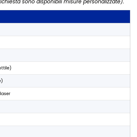
richiesta sono disponibili misure personalizzate).
ttile)
e)
laser