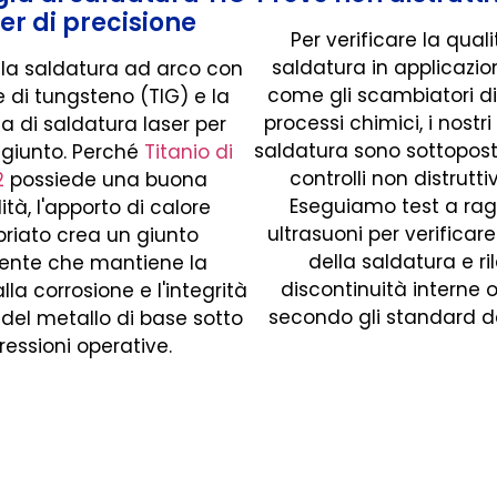
ser di precisione
Per verificare la quali
saldatura in applicazion
o la saldatura ad arco con
come gli scambiatori di 
e di tungsteno (TIG) e la
processi chimici, i nostri
a di saldatura laser per
saldatura sono sottoposti
 giunto. Perché
Titanio di
controlli non distrutti
2
possiede una buona
Eseguiamo test a rag
ità, l'apporto di calore
ultrasuoni per verificare 
riato crea un giunto
della saldatura e ri
tente che mantiene la
discontinuità interne 
lla corrosione e l'integrità
secondo gli standard de
 del metallo di base sotto
pressioni operative.