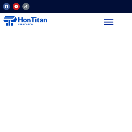
Produttore ed
esportatore di
titanio di fiducia
dalla Cina
HonTitan fornisce prodotti in titanio ad
alte prestazioni e soluzioni
personalizzate a clienti industriali di
tutto il mondo.