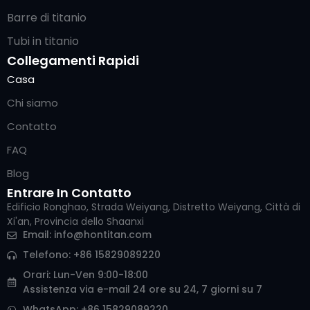
Barre di titanio
Tubi in titanio
Collegamenti Rapidi
Casa
Chi siamo
Contatto
FAQ
Blog
Entrare In Contatto
Edificio Ronghao, Strada Weiyang, Distretto Weiyang, Città di
Xi'an, Provincia dello Shaanxi
Arabic
Email:
info@hontitan.com
Russian
Telefono: +86 15829089220
Korean
Orari: Lun-Ven 9:00-18:00
Assistenza via e-mail 24 ore su 24, 7 giorni su 7
German
WhatsApp: +86 15829089220