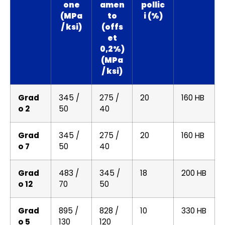
one
amen
pollic
(MPa
to
i (%)
/ ksi)
(offs
et
0,2%)
(MPa
/ ksi)
Grad
345 /
275 /
20
160 HB
o 2
50
40
Grad
345 /
275 /
20
160 HB
o 7
50
40
Grad
483 /
345 /
18
200 HB
o 12
70
50
Grad
895 /
828 /
10
330 HB
o 5
130
120