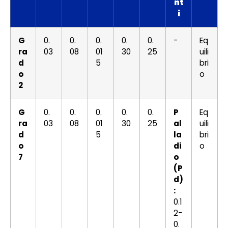
nt
i
G
0.
0.
0.
0.
0.
-
Eq
ra
03
08
01
30
25
uili
d
5
bri
o
o
2
G
0.
0.
0.
0.
0.
P
Eq
ra
03
08
01
30
25
al
uili
d
5
la
bri
o
di
o
7
o
(P
d)
:
0.1
2-
0.