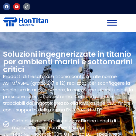
Soluzioni ingegnerizzate in titanio
per ambienti marini e sottomarini
critici
Prodotti di fresatura in titanio conformi alle norme
ASTM/ASME (grado 2, 7 e 12) realizzati per sconfiggere la
vaiolatura in acqua di mare, la corrosione interstiziale e la
pressione idrostatica estrema. Completamente
tracciabili dal lingotto grezzo alla lavorazione CNC finale,
con il supporto della norma EN 10204 3.1 MTC.
Ciclo di vita a corrosione zero: Elimina i costi di
manutenzione in ambienti salini.
Test NDT rigorosi: 100% UT, RT ed ECT ispezionati