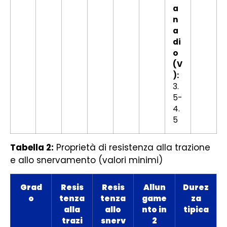
a
n
a
di
o
(V
):
3.
5-
4.
5
Tabella 2:
Proprietà di resistenza alla trazione
e allo snervamento (valori minimi)
Grad
Resis
Resis
Allun
Durez
o
tenza
tenza
game
za
alla
allo
nto in
tipica
trazi
snerv
2