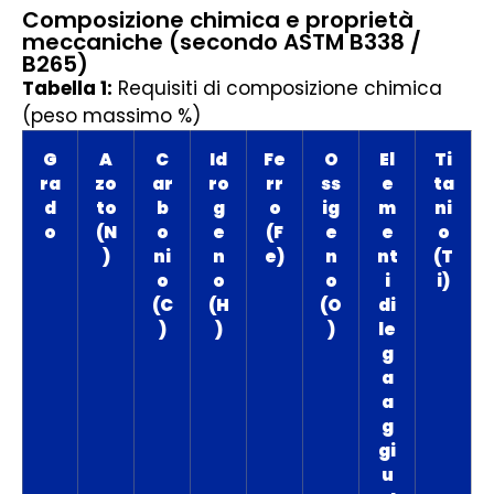
Composizione chimica e proprietà
meccaniche (secondo ASTM B338 /
B265)
Tabella 1:
Requisiti di composizione chimica
(peso massimo %)
G
A
C
Id
Fe
O
El
Ti
ra
zo
ar
ro
rr
ss
e
ta
d
to
b
g
o
ig
m
ni
o
(N
o
e
(F
e
e
o
)
ni
n
e)
n
nt
(T
o
o
o
i
i)
(C
(H
(O
di
)
)
)
le
g
a
a
g
gi
u