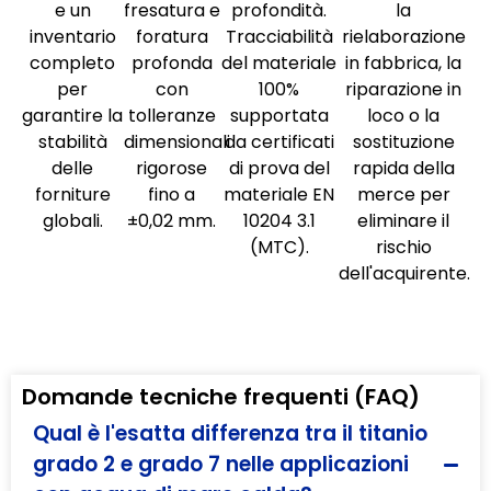
e un
fresatura e
profondità.
la
inventario
foratura
Tracciabilità
rielaborazione
completo
profonda
del materiale
in fabbrica, la
per
con
100%
riparazione in
garantire la
tolleranze
supportata
loco o la
stabilità
dimensionali
da certificati
sostituzione
delle
rigorose
di prova del
rapida della
forniture
fino a
materiale EN
merce per
globali.
±0,02 mm.
10204 3.1
eliminare il
(MTC).
rischio
dell'acquirente.
Domande tecniche frequenti (FAQ)
Qual è l'esatta differenza tra il titanio
grado 2 e grado 7 nelle applicazioni