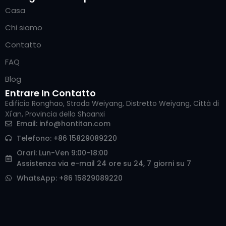
Casa
Chi siamo
Contatto
FAQ
Blog
Entrare In Contatto
Edificio Ronghao, Strada Weiyang, Distretto Weiyang, Città di
Xi'an, Provincia dello Shaanxi
Arabic
Email:
info@hontitan.com
Russian
Telefono: +86 15829089220
Korean
Orari: Lun-Ven 9:00-18:00
Assistenza via e-mail 24 ore su 24, 7 giorni su 7
German
WhatsApp: +86 15829089220
Portuguese
Japanese
Spanish