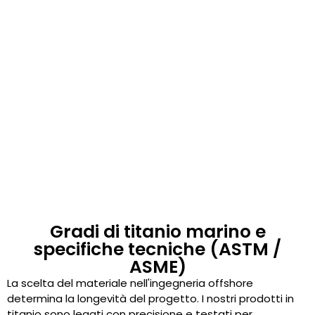
Capacità di lavorazione:
Fresatura e
tornitura CNC multiasse con precisione di
livello micro.
Soluzioni antigallo:
Trattamenti
superficiali opzionali (come
l'anodizzazione) applicati per attenuare la
formazione di gallerie nei gruppi
sottomarini a coppia elevata.
Gradi di titanio marino e
specifiche tecniche (ASTM /
ASME)
La scelta del materiale nell'ingegneria offshore
determina la longevità del progetto. I nostri prodotti in
titanio sono legati con precisione e testati per