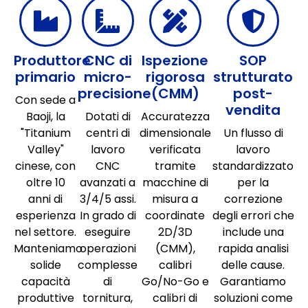
Produttore
CNC di
Ispezione
SOP
primario
micro-
rigorosa
strutturato
precisione
(CMM)
post-
Con sede a
vendita
Baoji, la
Dotati di
Accuratezza
"Titanium
centri di
dimensionale
Un flusso di
Valley"
lavoro
verificata
lavoro
cinese, con
CNC
tramite
standardizzato
oltre 10
avanzati a
macchine di
per la
anni di
3/4/5 assi.
misura a
correzione
esperienza
In grado di
coordinate
degli errori che
nel settore.
eseguire
2D/3D
include una
Manteniamo
operazioni
(CMM),
rapida analisi
solide
complesse
calibri
delle cause.
capacità
di
Go/No-Go e
Garantiamo
produttive
tornitura,
calibri di
soluzioni come