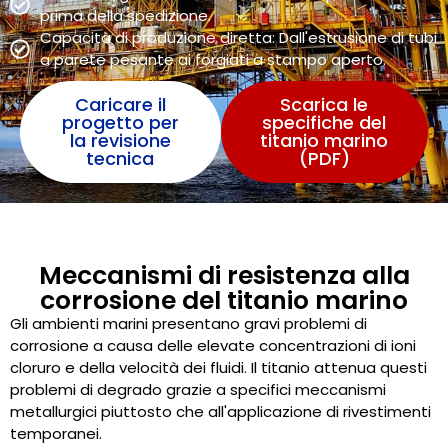
prima della spedizione.
Capacità di produzione diretta: Dall'estrusione di tubi
a parete pesante ai forgiati a stampo aperto.
Caricare il
Scarica le
progetto per
specifiche del
la revisione
titanio marino
tecnica
(PDF)
Meccanismi di resistenza alla
corrosione del titanio marino
Gli ambienti marini presentano gravi problemi di
corrosione a causa delle elevate concentrazioni di ioni
cloruro e della velocità dei fluidi. Il titanio attenua questi
problemi di degrado grazie a specifici meccanismi
metallurgici piuttosto che all'applicazione di rivestimenti
temporanei.