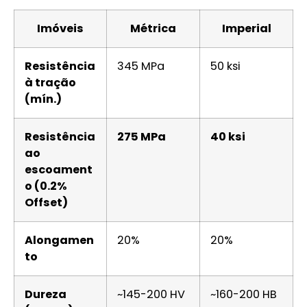
Imóveis
Métrica
Imperial
Resistência
345 MPa
50 ksi
à tração
(mín.)
Resistência
275 MPa
40 ksi
ao
escoament
o (0.2%
Offset)
Alongamen
20%
20%
to
Dureza
~145-200 HV
~160-200 HB