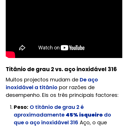
Titânio de grau 2 vs. aço inoxidável 316
Muitos projectos mudam de
De aço
inoxidável a titânio
por razões de
desempenho. Eis os três principais factores:
Peso:
O titânio de grau 2 é
aproximadamente
45% isqueiro
do
que o aço inoxidável 316
Aço, o que