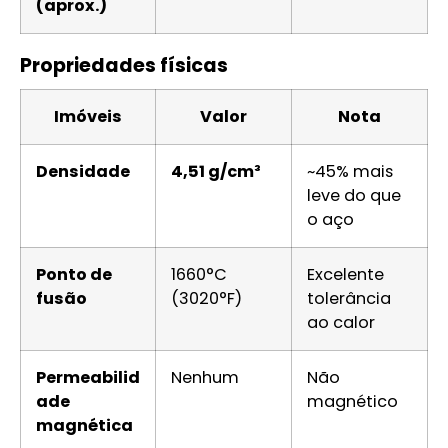
(aprox.)
Propriedades físicas
Imóveis
Valor
Nota
Densidade
4,51 g/cm³
~45% mais
leve do que
o aço
Ponto de
1660°C
Excelente
fusão
(3020°F)
tolerância
ao calor
Permeabilid
Nenhum
Não
ade
magnético
magnética