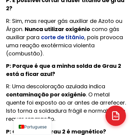
P: É possível cortar a laser titânio de grau
2?
R: Sim, mas requer gás auxiliar de Azoto ou
Árgon.
Nunca utilizar oxigénio
como gás
auxiliar para
corte de titânio
, pois provoca
Arabic
uma reação exotérmica violenta
Italian
(combustão).
Russian
P: Porque é que a minha solda de Grau 2
Korean
está a ficar azul?
German
R: Uma descoloração azulada indica
Japanese
contaminação por oxigénio
. O metal
Spanish
quente foi exposto ao ar antes de arrefecer.
French
Isto torna a soldadura frágil e normalmente
English
requer reparação.
PDF
Portuguese
P: O titânio de grau 2 é magnético?