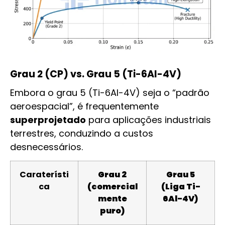
Grau 2 (CP) vs. Grau 5 (Ti-6Al-4V)
Embora o grau 5 (Ti-6Al-4V) seja o “padrão
aeroespacial”, é frequentemente
superprojetado
para aplicações industriais
terrestres, conduzindo a custos
desnecessários.
Caraterísti
Grau 2
Grau 5
ca
(comercial
(Liga Ti-
mente
6Al-4V)
puro)