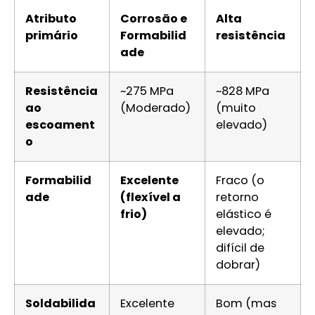
Atributo
Corrosão e
Alta
primário
Formabilid
resistência
ade
Resistência
~275 MPa
~828 MPa
ao
(Moderado)
(muito
escoament
elevado)
o
Formabilid
Excelente
Fraco (o
ade
(flexível a
retorno
frio)
elástico é
elevado;
difícil de
dobrar)
Soldabilida
Excelente
Bom (mas