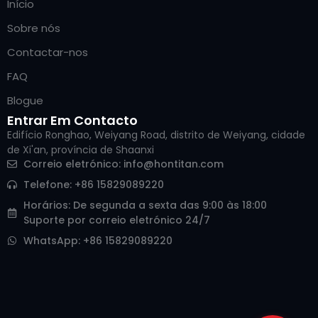
Início
Sobre nós
Contactar-nos
FAQ
Blogue
Entrar Em Contacto
Edifício Ronghao, Weiyang Road, distrito de Weiyang, cidade
de Xi'an, província de Shaanxi
Arabic
Correio eletrónico:
info@hontitan.com
Italian
Telefone: +86 15829089220
Russian
Horários: De segunda a sexta das 9:00 às 18:00
Suporte por correio eletrónico 24/7
Korean
WhatsApp: +86 15829089220
German
Japanese
Spanish