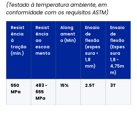
(Testado à temperatura ambiente, em
conformidade com os requisitos ASTM)
Resist
Resist
Along
Ensaio
Ensaio
ência
ência
ament
de
de
à
ao
o (Min)
flexão
flexão
tração
escoa
(espes
(Espes
(mín.)
mento
sura <
sura
1,8
1,8 -
mm)
4,75m
m)
550
483 -
15%
2.5T
3T
MPa
655
MPa