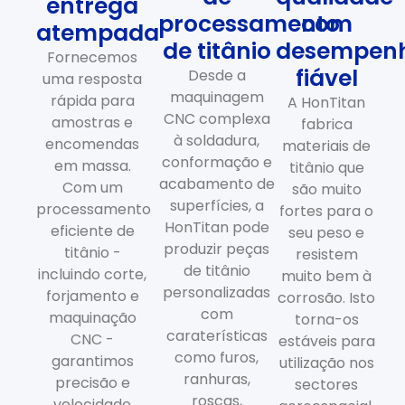
entrega
processamento
com
atempada
de titânio
desempen
Fornecemos
fiável
Desde a
uma resposta
maquinagem
rápida para
A HonTitan
CNC complexa
amostras e
fabrica
à soldadura,
encomendas
materiais de
conformação e
em massa.
titânio que
acabamento de
Com um
são muito
superfícies, a
processamento
fortes para o
HonTitan pode
eficiente de
seu peso e
produzir peças
titânio -
resistem
de titânio
incluindo corte,
muito bem à
personalizadas
forjamento e
corrosão. Isto
com
maquinação
torna-os
caraterísticas
CNC -
estáveis para
como furos,
garantimos
utilização nos
ranhuras,
precisão e
sectores
roscas,
velocidade