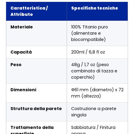
Caratteristica /
Specifiche tecniche
Attributo
Materiale
100% Titanio puro
(alimentare e
biocompatibile)
Capacità
200ml / 6,8 fl oz
Peso
48g / 1,7 oz (peso
combinato di tazza e
coperchio)
Dimensioni
Φ61 mm (diametro) x 72
mm (altezza)
Struttura della parete
Costruzione a parete
singola
Trattamento della
Sabbiatura / Finitura
superficie
opaca