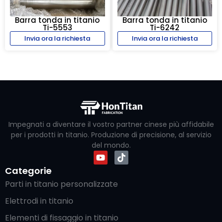
Barra tonda in titanio
Barra tonda in titanio
Ti-5553
Ti-6242
Invia ora la richiesta
Invia ora la richiesta
Impegnati a diventare il vostro partner cinese più affidabile
per i prodotti in titanio. Produzione di precisione, al servizio
del mondo.
Categorie
Parti in titanio personalizzate
Elettrodi in titanio
Elementi di fissaggio in titanio