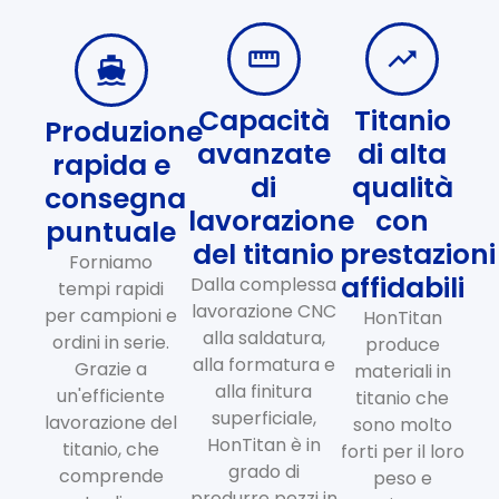
Capacità
Titanio
Produzione
avanzate
di alta
rapida e
di
qualità
consegna
lavorazione
con
puntuale
del titanio
prestazioni
Forniamo
affidabili
Dalla complessa
tempi rapidi
lavorazione CNC
per campioni e
HonTitan
alla saldatura,
ordini in serie.
produce
alla formatura e
Grazie a
materiali in
alla finitura
un'efficiente
titanio che
superficiale,
lavorazione del
sono molto
HonTitan è in
titanio, che
forti per il loro
grado di
comprende
peso e
produrre pezzi in