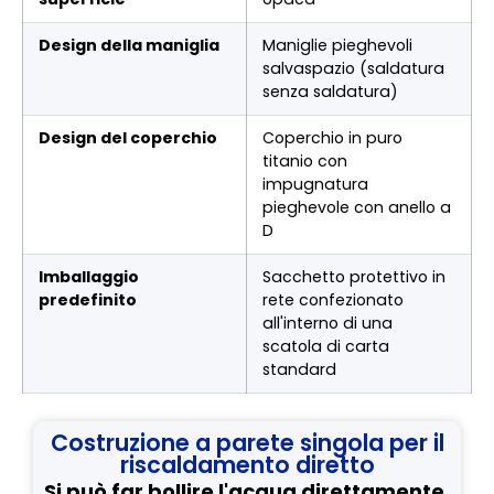
Design della maniglia
Maniglie pieghevoli
salvaspazio (saldatura
senza saldatura)
Design del coperchio
Coperchio in puro
titanio con
impugnatura
pieghevole con anello a
D
Imballaggio
Sacchetto protettivo in
predefinito
rete confezionato
all'interno di una
scatola di carta
standard
Costruzione a parete singola per il
riscaldamento diretto
Si può far bollire l'acqua direttamente