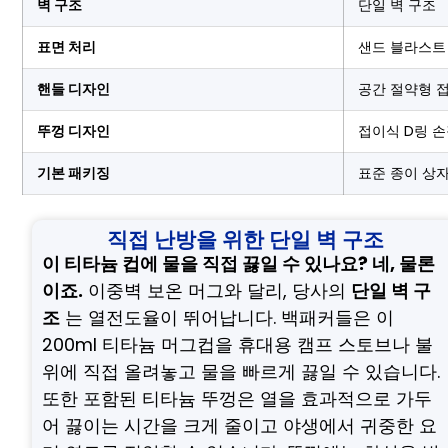
벽 구조
단일 벽 구조
표면 처리
샌드 블라스트 
핸들 디자인
공간 절약형 
뚜껑 디자인
접이식 D링 
기본 패키징
표준 종이 상자
직접 난방을 위한 단일 벽 구조
이 티타늄 컵에 물을 직접 끓일 수 있나요? 네, 물론
이죠.
이중벽 보온 머그와 달리, 당사의
단일 벽 구
조
는 열전도율이 뛰어납니다. 백패커들은 이
200ml 티타늄 머그컵을 휴대용 캠프 스토브나 불
위에 직접 올려놓고 물을 빠르게 끓일 수 있습니다.
또한 포함된 티타늄 뚜껑은 열을 효과적으로 가두
어 끓이는 시간을 크게 줄이고 야생에서 귀중한 요