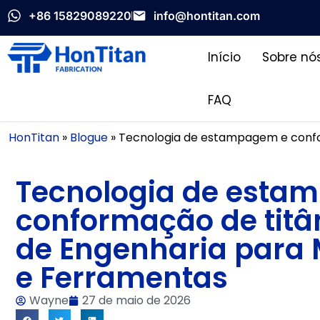
+86 15829089220
info@hontitan.com
Início
Sobre nó
FAQ
HonTitan
»
Blogue
»
Tecnologia de estampagem e confo
Tecnologia de esta
conformação de titân
de Engenharia para 
e Ferramentas
Wayne
27 de maio de 2026