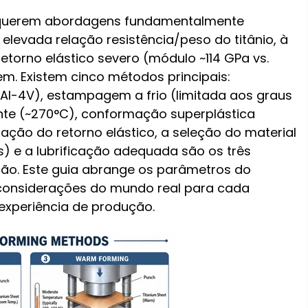
equerem abordagens fundamentalmente
 elevada relação resistência/peso do titânio, à
etorno elástico severo (módulo ~114 GPa vs.
m. Existem cinco métodos principais:
l-4V), estampagem a frio (limitada aos graus
te (~270°C), conformação superplástica
ão do retorno elástico, a seleção do material
s) e a lubrificação adequada são os três
ão. Este guia abrange os parâmetros do
 considerações do mundo real para cada
xperiência de produção.