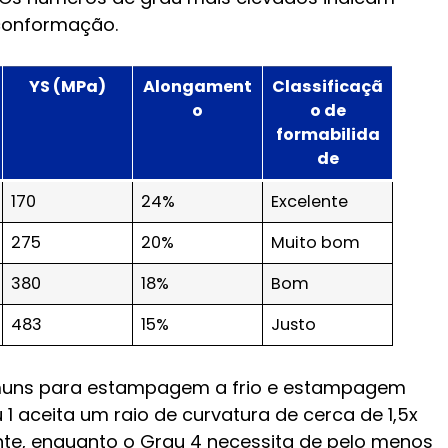
conformação.
YS (MPa)
Alongament
Classificaçã
o
o de
formabilida
de
170
24%
Excelente
275
20%
Muito bom
380
18%
Bom
483
15%
Justo
omuns para estampagem a frio e estampagem
1 aceita um raio de curvatura de cerca de 1,5x
te, enquanto o Grau 4 necessita de pelo menos