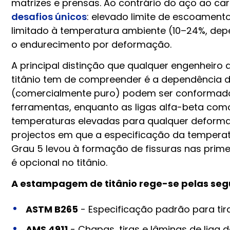
matrizes e prensas. Ao contrário do aço ao ca
desafios únicos
: elevado limite de escoament
limitado à temperatura ambiente (10–24%, dep
o endurecimento por deformação.
A principal distinção que qualquer engenheir
titânio tem de compreender é a dependência do
(comercialmente puro) podem ser conformad
ferramentas, enquanto as ligas alfa-beta co
temperaturas elevadas para qualquer deformaç
projectos em que a especificação da temper
Grau 5 levou à formação de fissuras nas prime
é opcional no titânio.
A estampagem de titânio rege-se pelas seg
ASTM B265
- Especificação padrão para tiras
AMS 4911
- Chapas, tiras e lâminas de liga d