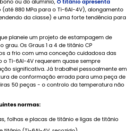
rbono ou do alumínio,
O titânio apresenta
o (até 880 MPa para o Ti-6Al-4V), alongamento
endendo da classe) e uma forte tendência para
o que planeie um projeto de estampagem de
 grau. Os Graus 1 a 4 de titânio CP
os a frio com uma conceção cuidadosa das
mo o Ti-6Al-4V requerem quase sempre
ão significativa. Já trabalhei pessoalmente em
atura de conformação errada para uma peça de
iras 50 peças - o controlo da temperatura não
uintes normas:
, folhas e placas de titânio e ligas de titânio
e titânio (Ti-6Al-4V, recozido)