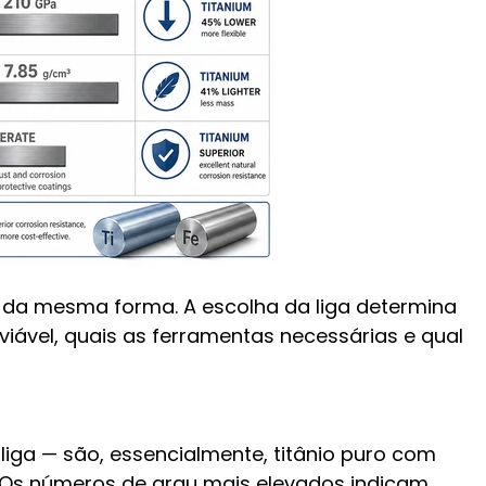
 da mesma forma. A escolha da liga determina
iável, quais as ferramentas necessárias e qual
iga — são, essencialmente, titânio puro com
ais. Os números de grau mais elevados indicam