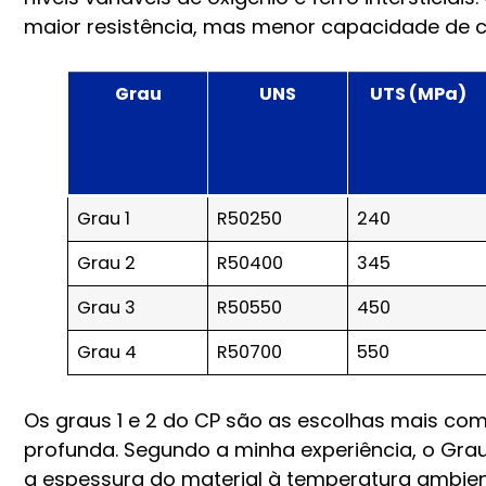
maior resistência, mas menor capacidade de 
Grau
UNS
UTS (MPa)
Grau 1
R50250
240
Grau 2
R50400
345
Grau 3
R50550
450
Grau 4
R50700
550
Os graus 1 e 2 do CP são as escolhas mais c
profunda. Segundo a minha experiência, o Grau 
a espessura do material à temperatura ambien