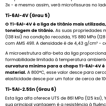
3x - e mesmo assim, verá microfissuras no lad
Ti-6Al-4V (Grau 5)
O Ti-6Al-4V é a liga de titânio mais utiliza
tonelagem de titânio.
As suas propriedades m
(138 ksi) na condição recozida, YS 880 MPa (1
com AMS 4911. A densidade é de 4,43 g/cm³ - c
A microestrutura alfa-beta da liga proporcio
formabilidade limitada à temperatura ambient
curvatura mínimo para a chapa Ti-6Al-4V 
material.
A 800°C, esse valor desce para cerca
elasticidade desce por um fator de cerca de 10
Ti-5Al-2.5Sn (Grau 6)
Esta liga alfa oferece UTS de 861 MPa (125 ksi),
sua principal vantagem é a resistência à fluê