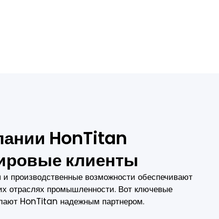
пании HonTitan
ировые клиенты
я и производственные возможности обеспечивают
их отраслях промышленности. Вот ключевые
елают HonTitan надежным партнером.