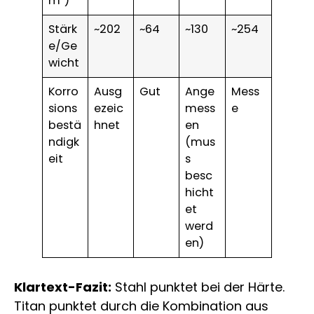
m³)
Stärk
~202
~64
~130
~254
e/Ge
wicht
Korro
Ausg
Gut
Ange
Mess
sions
ezeic
mess
e
bestä
hnet
en
ndigk
(mus
eit
s
besc
hicht
et
werd
en)
Klartext-Fazit:
Stahl punktet bei der Härte.
Titan punktet durch die Kombination aus