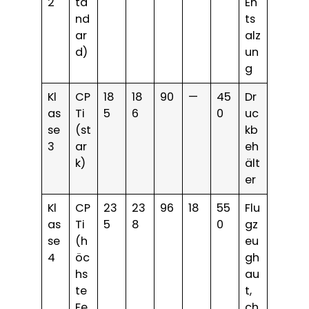
2
ta
En
nd
ts
ar
alz
d)
un
g
Kl
CP
18
18
90
—
45
Dr
as
Ti
5
6
0
uc
se
(st
kb
3
ar
eh
k)
ält
er
Kl
CP
23
23
96
18
55
Flu
as
Ti
5
8
0
gz
se
(h
eu
4
öc
gh
hs
au
te
t,
Fe
ch