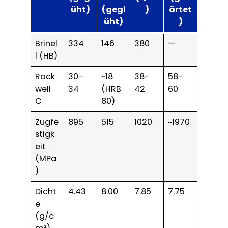
üht)
(gegl
)
ärtet
üht)
)
Brinel
334
146
380
—
l (HB)
Rock
30-
~18
38-
58-
well
34
(HRB
42
60
C
80)
Zugfe
895
515
1020
~1970
stigk
eit
(MPa
)
Dicht
4.43
8.00
7.85
7.75
e
(g/c