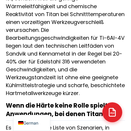
Wärmeleitfähigkeit und chemische
Reaktivität von Titan bei Schnitttemperaturen
einen vorzeitigen Werkzeugverschleiß
verursachen. Die
Arabic
Bearbeitungsgeschwindigkeiten für Ti-6Al-4V
liegen laut den technischen Leitfäden von
Italian
Sandvik und Kennametal in der Regel bei 20-
Russian
40% der für Edelstahl 316 verwendeten
Korean
Geschwindigkeiten, und die
Portuguese
Werkzeugstandzeit ist ohne eine geeignete
Kühlmittelstrategie und scharfe, beschichtete
Japanese
Hartmetallwerkzeuge kürzer.
Spanish
French
Wenn die Härte keine Rolle spielt:
Anwendungen, bei denen Titan siegt
English
PDF
German
Es gibt eine lange Liste von Szenarien, in