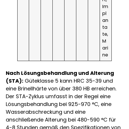
Im
pl
an
ta
te,
M
ari
ne
Nach Lösungsbehandlung und Alterung
(STA):
Güteklasse 5 kann HRC 35-39 und
eine Brinellhärte von über 380 HB erreichen.
Der STA-Zyklus umfasst in der Regel eine
Lösungsbehandlung bei 925-970 °C, eine
Wasserabschreckung und eine
anschließende Alterung bei 480-590 °C für
4-8 Stunden gemäß den Spezifikationen von