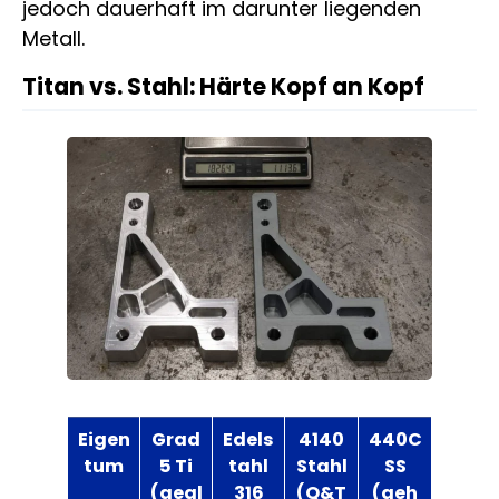
jedoch dauerhaft im darunter liegenden
Metall.
Titan vs. Stahl: Härte Kopf an Kopf
Eigen
Grad
Edels
4140
440C
tum
5 Ti
tahl
Stahl
SS
(gegl
316
(Q&T
(geh