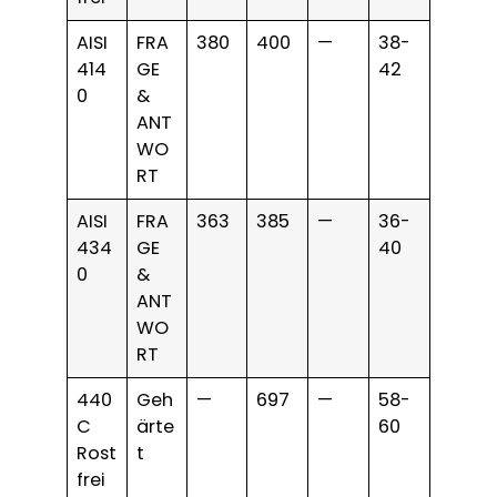
AISI
FRA
380
400
—
38-
414
GE
42
0
&
ANT
WO
RT
AISI
FRA
363
385
—
36-
434
GE
40
0
&
ANT
WO
RT
440
Geh
—
697
—
58-
C
ärte
60
Rost
t
frei