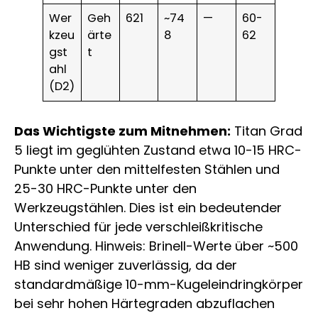
Wer
Geh
621
~74
—
60-
kzeu
ärte
8
62
gst
t
ahl
(D2)
Das Wichtigste zum Mitnehmen:
Titan Grad
5 liegt im geglühten Zustand etwa 10-15 HRC-
Punkte unter den mittelfesten Stählen und
25-30 HRC-Punkte unter den
Werkzeugstählen. Dies ist ein bedeutender
Unterschied für jede verschleißkritische
Anwendung. Hinweis: Brinell-Werte über ~500
HB sind weniger zuverlässig, da der
standardmäßige 10-mm-Kugeleindringkörper
bei sehr hohen Härtegraden abzuflachen