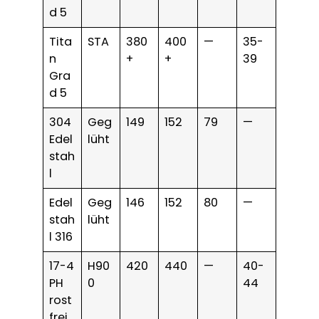
d 5
Tita
STA
380
400
—
35-
n
+
+
39
Gra
d 5
304
Geg
149
152
79
—
Edel
lüht
stah
l
Edel
Geg
146
152
80
—
stah
lüht
l 316
17-4
H90
420
440
—
40-
PH
0
44
rost
frei