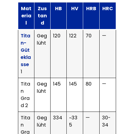
Mat
Zus
HB
HV
HRB
HRC
eria
tan
l
d
Tita
Geg
120
122
70
—
n-
lüht
Güt
ekla
sse
1
Tita
Geg
145
145
80
—
n
lüht
Gra
d 2
Tita
Geg
334
~33
—
30-
n
lüht
5
34
Gra