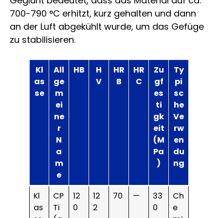
Geglüht bedeutet, dass das Material auf ca.
700-790 °C erhitzt, kurz gehalten und dann
an der Luft abgekühlt wurde, um das Gefüge
zu stabilisieren.
Kl
All
HB
H
HR
HR
Zu
Ty
as
ge
V
B
C
gf
pi
se
m
es
sc
ei
ti
he
ne
gk
Ve
r
eit
rw
N
(M
en
a
Pa
du
m
)
ng
e
Kl
CP
12
12
70
—
33
Ch
as
Ti
0
2
0
e