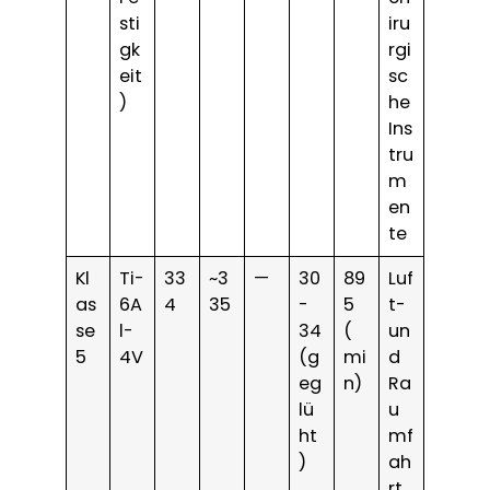
sti
iru
gk
rgi
eit
sc
)
he
Ins
tru
m
en
te
Kl
Ti-
33
~3
—
30
89
Luf
as
6A
4
35
-
5
t-
se
l-
34
(
un
5
4V
(g
mi
d
eg
n)
Ra
lü
u
ht
mf
)
ah
rt,