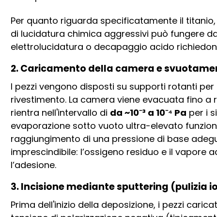
Per quanto riguarda specificatamente il titanio, 
di lucidatura chimica aggressivi può fungere da 
elettrolucidatura o decapaggio acido richiedo
2. Caricamento della camera e svuotame
I pezzi vengono disposti su supporti rotanti pe
rivestimento. La camera viene evacuata fino a 
rientra nell'intervallo di
da ~10⁻³ a 10⁻⁴ Pa
per i s
evaporazione sotto vuoto ultra-elevato funzionano 
raggiungimento di una pressione di base adegu
imprescindibile: l’ossigeno residuo e il vapor
l’adesione.
3. Incisione mediante sputtering (pulizia io
Prima dell'inizio della deposizione, i pezzi car