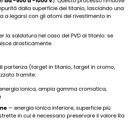
te
da −500 a −1000 V
). Questo processo rimuove
impurità dalla superficie del titanio, lasciando una
a a legarsi con gli atomi del rivestimento in
r la saldatura nel caso del PVD al titanio: se
nuisce drasticamente.
i partenza (target in titanio, target in cromo,
izzato tramite:
energia ionica, ampia gamma cromatica,
a
one
— energia ionica inferiore, superficie più
trette in cui è necessario preservare il valore Ra