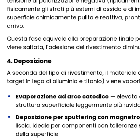
tensione di polarizzazione negativa (tipicamen
fisicamente gli strati più esterni di ossido e di 
superficie chimicamente pulita e reattiva, pront
arrivo.
Questa fase equivale alla preparazione finale pe
viene saltata, l’adesione del rivestimento dimi
4. Deposizione
A seconda del tipo di rivestimento, il materiale d
target in lega di alluminio e titanio) viene vapor
Evaporazione ad arco catodico
— elevata 
struttura superficiale leggermente più ruvid
Deposizione per sputtering con magnetr
liscia, ideale per componenti con tolleranze s
della superficie