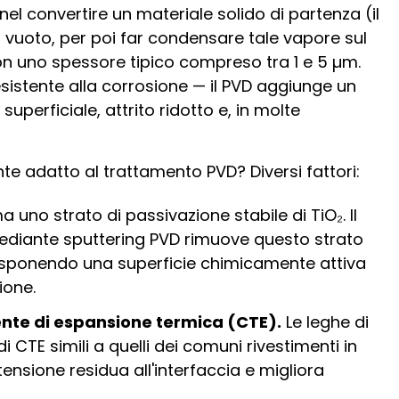
el convertire un materiale solido di partenza (il
a vuoto, per poi far condensare tale vapore sul
, con uno spessore tipico compreso tra 1 e 5 µm.
resistente alla corrosione — il PVD aggiunge un
superficiale, attrito ridotto e, in molte
te adatto al trattamento PVD? Diversi fattori:
ma uno strato di passivazione stabile di TiO₂. Il
ediante sputtering PVD rimuove questo strato
sponendo una superficie chimicamente attiva
ione.
ente di espansione termica (CTE).
Le leghe di
 CTE simili a quelli dei comuni rivestimenti in
 tensione residua all'interfaccia e migliora