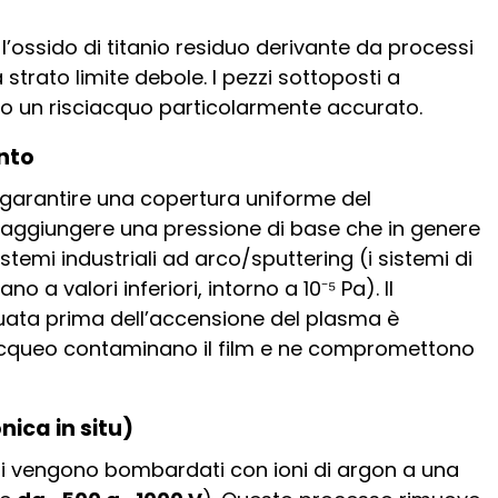
l’ossido di titanio residuo derivante da processi
strato limite debole. I pezzi sottoposti a
no un risciacquo particolarmente accurato.
nto
r garantire una copertura uniforme del
raggiungere una pressione di base che in genere
istemi industriali ad arco/sputtering (i sistemi di
a valori inferiori, intorno a 10⁻⁵ Pa). Il
ata prima dell’accensione del plasma è
e acqueo contaminano il film e ne compromettono
nica in situ)
icati vengono bombardati con ioni di argon a una