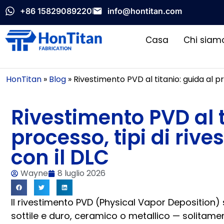
+86 15829089220
info@hontitan.com
Casa
Chi siam
HonTitan
»
Blog
»
Rivestimento PVD al titanio: guida al p
Rivestimento PVD al t
processo, tipi di riv
con il DLC
Wayne
8 luglio 2026
Il rivestimento PVD (Physical Vapor Deposition) s
sottile e duro, ceramico o metallico — solitamen