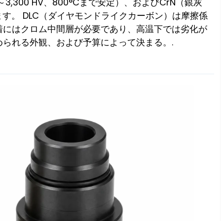
00～3,300 HV、800°Cまで安定）、およびCrN（銀灰
あります。 DLC（ダイヤモンドライクカーボン）は摩擦係
着にはクロム中間層が必要であり、高温下では劣化が
られる外観、および予算によって決まる。.