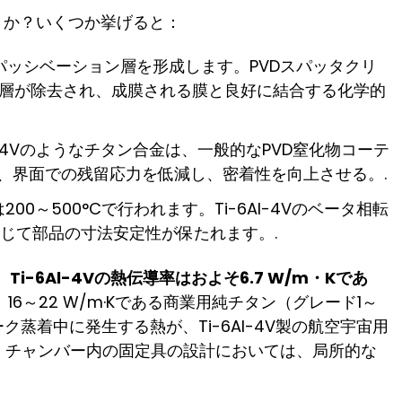
うか？いくつか挙げると：
₂パッシベーション層を形成します。PVDスパッタクリ
層が除去され、成膜される膜と良好に結合する化学的
Al-4Vのようなチタン合金は、一般的なPVD窒化物コーテ
、界面での残留応力を低減し、密着性を向上させる。.
00～500°Cで行われます。Ti-6Al-4Vのベータ相転
通じて部品の寸法安定性が保たれます。.
：
Ti-6Al-4Vの熱伝導率はおよそ6.7 W/m・Kであ
16～22 W/m·Kである商業用純チタン（グレード1～
蒸着中に発生する熱が、Ti-6Al-4V製の航空宇宙用
、チャンバー内の固定具の設計においては、局所的な