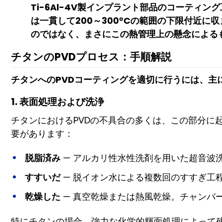
Ti-6Al-4V製インプラント部品のコーティ
は一貫して200～300°Cの範囲の下限付近
のではなく、まさにこの熱管理上の懸念によるも
チタンのPVDプロセス：手順解説
チタンへのPVDコーティングを適切に行うには、主
1. 表面処理および洗浄
チタンにおけるPVDの不具合の多くは、この部分に
要があります：
脱脂済み
— アルカリ性水性洗剤を用いた超音波
すすいだ
— 脱イオン水による複数回のすすぎ工
乾燥した
— 真空乾燥または熱風乾燥。チャンバ
特にチタンの場合、強力な化学的輝面処理によって