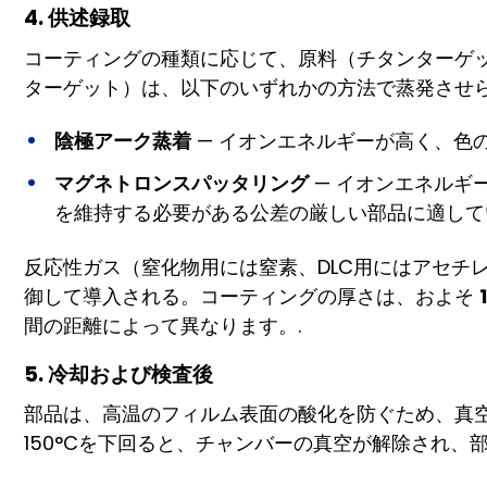
4. 供述録取
コーティングの種類に応じて、原料（チタンターゲ
ターゲット）は、以下のいずれかの方法で蒸発させ
陰極アーク蒸着
— イオンエネルギーが高く、色
マグネトロンスパッタリング
— イオンエネルギ
を維持する必要がある公差の厳しい部品に適して
反応性ガス（窒化物用には窒素、DLC用にはアセチ
御して導入される。コーティングの厚さは、およそ
間の距離によって異なります。.
5. 冷却および検査後
部品は、高温のフィルム表面の酸化を防ぐため、真
150°Cを下回ると、チャンバーの真空が解除され