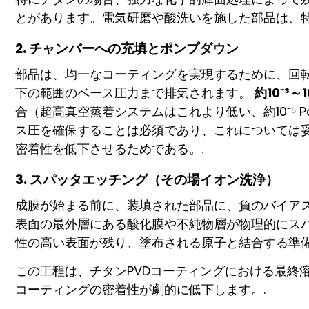
とがあります。電気研磨や酸洗いを施した部品は、特
2. チャンバーへの充填とポンプダウン
部品は、均一なコーティングを実現するために、回
下の範囲のベース圧力まで排気されます。
約10⁻³～1
合（超高真空蒸着システムはこれより低い、約10⁻⁵
ス圧を確保することは必須であり、これについては
密着性を低下させるためである。.
3. スパッタエッチング（その場イオン洗浄）
成膜が始まる前に、装填された部品に、負のバイア
表面の最外層にある酸化膜や不純物層が物理的にス
性の高い表面が残り、塗布される原子と結合する準備
この工程は、チタンPVDコーティングにおける最終
コーティングの密着性が劇的に低下します。.