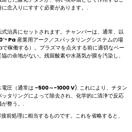
に念入りにすすぐ必要があります。.
転式治具にセットされます。チャンバーは、通常、以
0⁻⁴ Pa
産業用アーク／スパッタリングシステムの場
 Paで稼働する）。プラズマを点火する前に適切なベー
妥協の余地がない。残留酸素や水蒸気が膜を汚染し、
ス電圧（通常は
−500～−1000 V
). これにより、チタン
パッタリングによって除去され、化学的に清浄で反応
が整う。.
溶接前処理に相当するものです。これを省略すると、