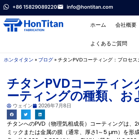
+86 15829089220
info@hontitan.com
ホーム
会社概要
よくあるご質問
ホンタイタン
»
ブログ
»
チタンPVDコーティング：プロセス
チタンPVDコーティ
ーティングの種類、およ
ウェイン
2026年7月8日
チタンへのPVD（物理気相成長）コーティングは、2
ミックまたは金属の膜（通常、厚さ1～5 µm）を形