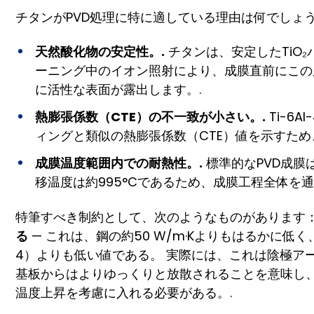
チタンがPVD処理に特に適している理由は何でしょ
天然酸化物の安定性。.
チタンは、安定したTiO
ーニング中のイオン照射により、成膜直前にこの
に活性な表面が露出します。.
熱膨張係数（CTE）の不一致が小さい。.
Ti-6
ィングと類似の熱膨張係数（CTE）値を示すため
成膜温度範囲内での耐熱性。.
標準的なPVD成膜は2
移温度は約995°Cであるため、成膜工程全体を
特筆すべき制約として、次のようなものがあります
る
— これは、鋼の約50 W/m·Kよりもはるかに低く、
4）よりも低い値である。 実際には、これは陰極アーク
基板からはよりゆっくりと放散されることを意味し
温度上昇を考慮に入れる必要がある。.