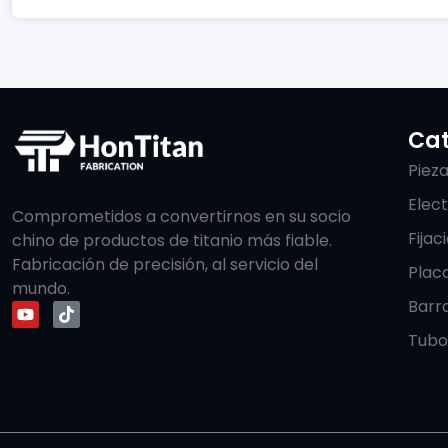
Cat
Pieza
Elect
Comprometidos a convertirnos en su socio
Fijac
chino de productos de titanio más fiable.
Fabricación de precisión, al servicio del
Placa
mundo.
Barra
Tubo 