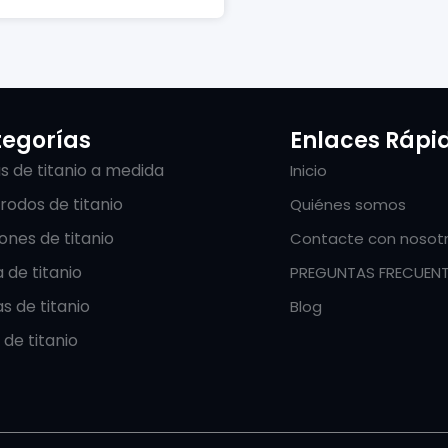
egorías
Enlaces Rápi
s de titanio a medida
Inicio
rodos de titanio
Quiénes somos
iones de titanio
Contacte con nosot
 de titanio
PREGUNTAS FRECUEN
s de titanio
Blog
de titanio