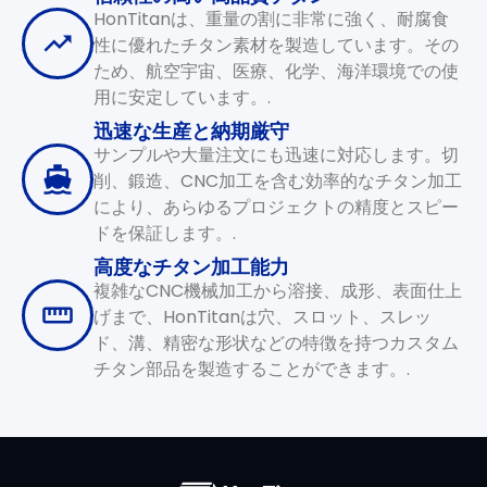
HonTitanは、重量の割に非常に強く、耐腐食
性に優れたチタン素材を製造しています。その
ため、航空宇宙、医療、化学、海洋環境での使
用に安定しています。.
迅速な生産と納期厳守
サンプルや大量注文にも迅速に対応します。切
削、鍛造、CNC加工を含む効率的なチタン加工
により、あらゆるプロジェクトの精度とスピー
ドを保証します。.
高度なチタン加工能力
複雑なCNC機械加工から溶接、成形、表面仕上
げまで、HonTitanは穴、スロット、スレッ
ド、溝、精密な形状などの特徴を持つカスタム
チタン部品を製造することができます。.