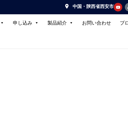
中国・陝西省西安市
申し込み
製品紹介
お問い合わせ
ブ
ー & 輸出業者 から 中
ューションを世界中の産業顧客に提供しています。