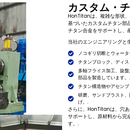
カスタム・
HonTitanは、複雑な
基づいたカスタムチタン部
チタン合金をサポートし、
当社のエンジニアリングと
ノコギリ切断とウォータ
チタンブロック、ディス
多軸フライス加工、旋盤
部品を製造しています。.
チタン構造物やアセンブ
研磨、サンドブラスト、
げ。.
さらに、HonTitanは
サポートし、原材料から完
す。.