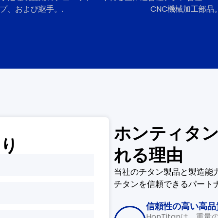
プ、および継手。.
CNC機械加工部品。
ホンティタン
もり
れる理由
当社のチタン製品と製造能
チタンを信頼できるパート
信頼性の高い高品
HonTitanは、