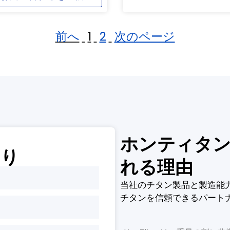
前へ
1
2
次のページ
ホンティタン
もり
れる理由
当社のチタン製品と製造能
チタンを信頼できるパート