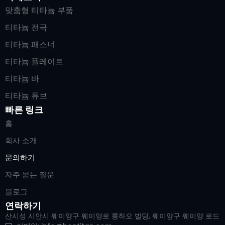
맞춤형 티타늄 부품
티타늄 전극
티타늄 패스너
티타늄 플레이트
티타늄 바
티타늄 튜브
빠른 링크
홈
회사 소개
문의하기
자주 묻는 질문
블로그
연락하기
산시성 시안시 웨이양구 웨이양로 룽하오 빌딩, 웨이양구 웨이양 로드