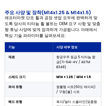
주요 사양 및 장착(M14x1.25 & M14x1.5)
애프터마켓 단조 휠과 공장 셋업 모두에 완벽하게 맞
도록 당사의 티타늄 휠 볼트는 OEM 요구 사항 및 맞춤
형 튜닝 사양에 맞게 엄격하게 가공됩니다. 아래에서
핵심 기술 파라미터를 살펴보세요:
기능
사양 세부 정보
재료
항공우주 등급 5 티타늄 합
금(Ti-6Al-4V / ASTM
B348)
스레드 크기
M14 × 1.25
/
M14 × 1.5
좌석 유형
원뿔형 시트(60도 테이퍼)
/ 구형(볼) 시트
헤드 유형
육각/멀티 스플라인(맞춤형