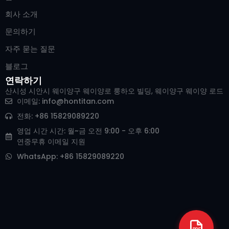
회사 소개
문의하기
자주 묻는 질문
블로그
연락하기
산시성 시안시 웨이양구 웨이양로 룽하오 빌딩, 웨이양구 웨이양 로드
Arabic
이메일:
info@hontitan.com
Italian
전화: +86 15829089220
Russian
영업 시간 시간: 월~금 오전 9:00 - 오후 6:00
연중무휴 이메일 지원
German
WhatsApp: +86 15829089220
Portuguese
Japanese
Spanish
French