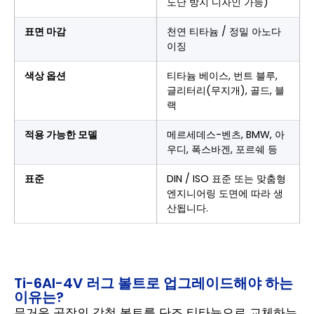
도난 방지 디자인 가능)
표면 마감
천연 티타늄 / 정밀 아노다
이징
색상 옵션
티타늄 베이스, 번트 블루,
글리터리(무지개), 골드, 블
랙
적용 가능한 모델
메르세데스-벤츠, BMW, 아
우디, 폭스바겐, 포르쉐 등
표준
DIN / ISO 표준 또는 맞춤형
엔지니어링 도면에 따라 생
산됩니다.
Ti-6Al-4V 러그 볼트로 업그레이드해야 하는
이유는?
무거운 공장의 강철 볼트를 단조 티타늄으로 교체하는