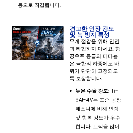
동으로 직결됩니다.
견고한 인장 강도
및 녹 방지 특성
무게 절감을 위해 안전
과 타협하지 마세요. 항
공우주 등급의 티타늄
은 극한의 하중에도 바
퀴가 단단히 고정되도
록 보장합니다.
높은 수율 강도:
Ti-
6Al-4V는 표준 공장
패스너에 비해 인장
및 항복 강도가 우수
합니다. 트랙을 많이