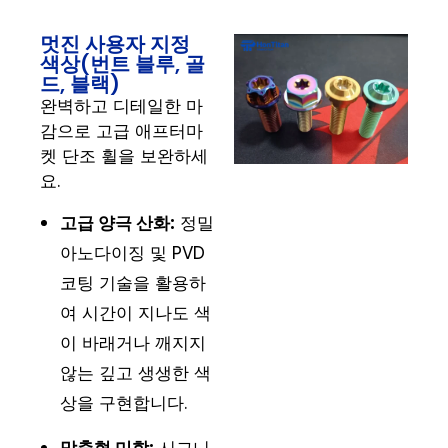
멋진 사용자 지정
색상(번트 블루, 골
드, 블랙)
완벽하고 디테일한 마
감으로 고급 애프터마
켓 단조 휠을 보완하세
요.
고급 양극 산화:
정밀
아노다이징 및 PVD
코팅 기술을 활용하
여 시간이 지나도 색
이 바래거나 깨지지
않는 깊고 생생한 색
상을 구현합니다.
맞춤형 미학:
시그니