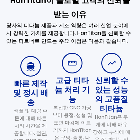
HonTitan이 글로벌 고객의 신뢰를
받는 이유
당사의 티타늄 제품과 제조 역량은 여러 산업 분야에
서 강력한 가치를 제공합니다. HonTitan을 신뢰할 수
있는 파트너로 만드는 주요 이점은 다음과 같습니다.
고급 티타
신뢰할 수
빠른 제작
늄 처리 기
있는 성능
및 정시 배
능
의 고품질
송
티타늄
복잡한 CNC 가공
샘플 및 대량 주
부터 용접, 성형 및
HonTitan은 무
문에 대해 빠른
표면 마감에 이르
게에 비해 매우
처리 시간을 제
기까지 HonTitan
강하고 부식에 매
공합니다. 절단,
은 구멍, 슬롯, 나
우 잘 견디는 티