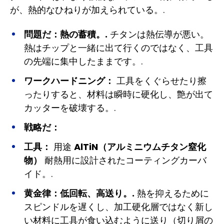
が、熱的なひねりが加えられている。.
問題だ：
熱の蓄積。.
チタンは熱伝導が悪い。
熱はチップと一緒に出て行くのではなく、工具
の先端に集中したままです。.
ワークハードニング：
工具をくぐらせたり擦
ったりすると、材料は瞬時に硬化し、艶が出て
カッターを破壊する。.
戦略だ：
工具：
用途
AlTiN（アルミニウムチタン窒化
物）
耐熱用に設計されたコーティングカーバ
イド。.
黄金律：
低回転、高送り。.
熱を抑えるために
スピンドルを遅くし、加工硬化層ではなく新し
い材料に工具が食い込むように送り（切り屑の