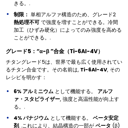
きる。.
制限：
単相アルファ構造のため、グレード2
熱処理不可
で強度を増すことができる。冷間
加工（ひずみ硬化）によってのみ強度を高める
ことができる。.
グレード5：“α-β ”合金（Ti-6Al-4V）
チタングレード5は、世界で最も広く使用されてい
るチタン合金です。その名前は,
Ti-6Al-4V
, その
レシピを明かす：
6% アルミニウム
として機能する。
アルフ
ァ・スタビライザー
, 強度と高温性能が向上す
る。.
4% バナジウム
として機能する。
ベータ安定
剤
. .これにより、結晶構造の一部が
ベータ
(β)