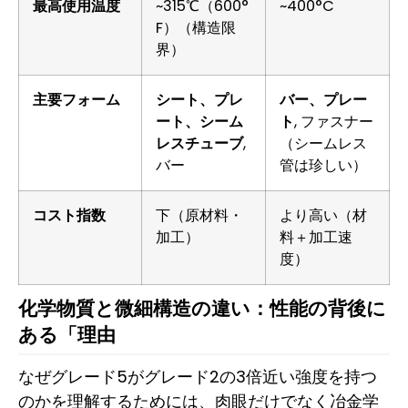
最高使用温度
~315℃（600°
~400°C
F）（構造限
界）
主要フォーム
シート、プレ
バー、プレー
ート、シーム
ト
, ファスナー
レスチューブ
,
（シームレス
バー
管は珍しい）
コスト指数
下（原材料・
より高い（材
加工）
料＋加工速
度）
化学物質と微細構造の違い：性能の背後に
ある「理由
なぜグレード5がグレード2の3倍近い強度を持つ
のかを理解するためには、肉眼だけでなく冶金学