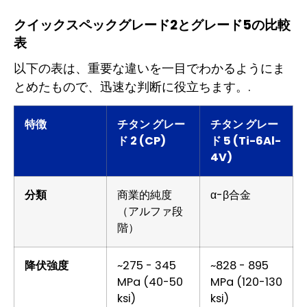
クイックスペックグレード2とグレード5の比較
表
以下の表は、重要な違いを一目でわかるようにま
とめたもので、迅速な判断に役立ちます。.
特徴
チタン グレー
チタン グレー
ド 2 (CP)
ド 5 (Ti-6Al-
4V)
分類
商業的純度
α-β合金
（アルファ段
階）
降伏強度
~275 - 345
~828 - 895
MPa (40-50
MPa (120-130
ksi)
ksi)