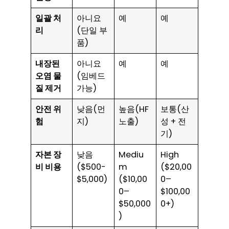
일괄 처
아니요
예
예
리
(단일 부
품)
내장된
아니요
예
예
오염 물
(임베드
질 제거
가능)
안전 위
낮음(먼
높음(HF
보통(산
험
지)
노출)
성 + 전
기)
자본 장
낮음
Mediu
High
비 비용
($500-
m
($20,00
$5,000)
($10,00
0–
0–
$100,00
$50,000
0+)
)