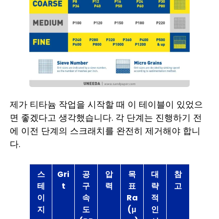
제가 티타늄 작업을 시작할 때 이 테이블이 있었으
면 좋겠다고 생각했습니다. 각 단계는 진행하기 전
에 이전 단계의 스크래치를 완전히 제거해야 합니
다.
스
Gri
공
압
목
대
참
테
t
구
력
표
략
고
이
속
Ra
적
지
도
(μ
인