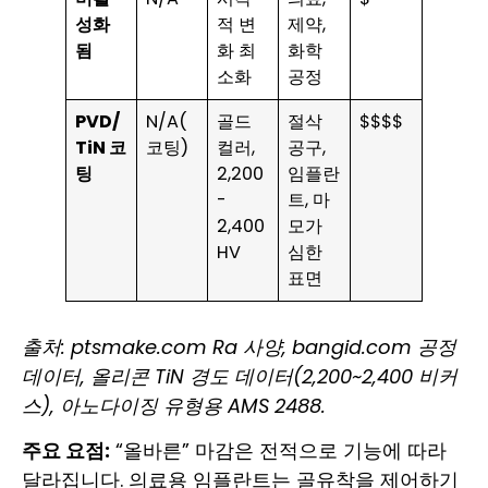
성화
적 변
제약,
됨
화 최
화학
소화
공정
PVD/
N/A(
골드
절삭
$$$$
TiN 코
코팅)
컬러,
공구,
팅
2,200
임플란
-
트, 마
2,400
모가
HV
심한
표면
출처: ptsmake.com Ra 사양, bangid.com 공정
데이터, 올리콘 TiN 경도 데이터(2,200~2,400 비커
스), 아노다이징 유형용 AMS 2488.
주요 요점:
“올바른” 마감은 전적으로 기능에 따라
달라집니다. 의료용 임플란트는 골유착을 제어하기