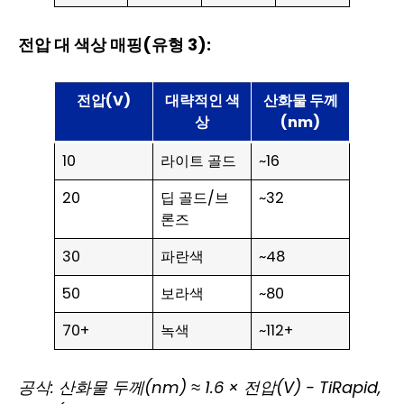
전압 대 색상 매핑(유형 3):
전압(V)
대략적인 색
산화물 두께
상
(nm)
10
라이트 골드
~16
20
딥 골드/브
~32
론즈
30
파란색
~48
50
보라색
~80
70+
녹색
~112+
공식: 산화물 두께(nm) ≈ 1.6 × 전압(V) - TiRapid,