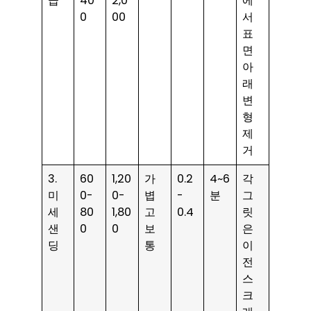
급
40
2,0
에
0
00
서
표
면
아
래
변
형
제
거
3.
60
1,20
가
0.2
4~6
각
미
0-
0-
볍
-
분
그
세
80
1,80
고
0.4
릿
샌
0
0
보
은
딩
통
이
전
스
크