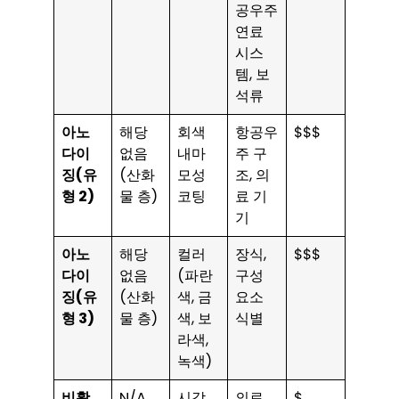
공우주
연료
시스
템, 보
석류
아노
해당
회색
항공우
$$$
다이
없음
내마
주 구
징(유
(산화
모성
조, 의
형 2)
물 층)
코팅
료 기
기
아노
해당
컬러
장식,
$$$
다이
없음
(파란
구성
징(유
(산화
색, 금
요소
형 3)
물 층)
색, 보
식별
라색,
녹색)
비활
N/A
시각
의료,
$