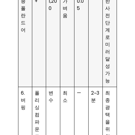
종
+
1,20
가
0.0
한
폴
0
벼
5
사
란
움
전
드
단
어
계
로
미
러
달
성
가
능
6.
폴
변
최
—
2~3
최
버
리
수
소
분
종
핑
싱
광
컴
택
파
을
운
위