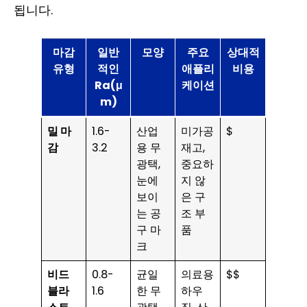
됩니다.
마감
일반
모양
주요
상대적
유형
적인
애플리
비용
Ra(μ
케이션
m)
밀 마
1.6-
산업
미가공
$
감
3.2
용 무
재고,
광택,
중요하
눈에
지 않
보이
은 구
는 공
조 부
구 마
품
크
비드
0.8-
균일
의료용
$$
블라
1.6
한 무
하우