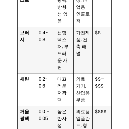
스트
광택,
징, 산
방향
업용
성 없
인클로
음
저
브러
0.4-
선형
가전제
$$
시
0.8
텍스
품, 건
처, 부
축 패
드러
널
운 새
틴
새틴
0.2-
매끄
의료
$$–
0.6
러운
기기,
$$$
저광
산업용
택
부품
거울
0.01-
높은
의료용
$$$$
광택
0.05
반사
임플란
성
트, 항