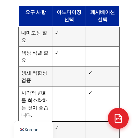
요구 사항
아노다이징
패시베이션
선택
선택
내마모성 필
✓
Arabic
요
Italian
색상 식별 필
✓
Russian
요
German
생체 적합성
✓
Portuguese
검증
Japanese
시각적 변화
✓
Spanish
를 최소화하
는 것이 좋습
French
니다.
English
PDF
AMS 2488
✓
Korean
항공우주 규