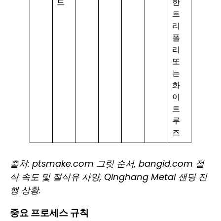
드
한
트
리
폴
리
또
는
화
이
트
루
즈
출처: ptsmake.com 그릿 순서, bangid.com 절
삭 속도 및 절삭유 사양, Qinghang Metal 샌딩 진
행 상황.
중요 프로세스 규칙