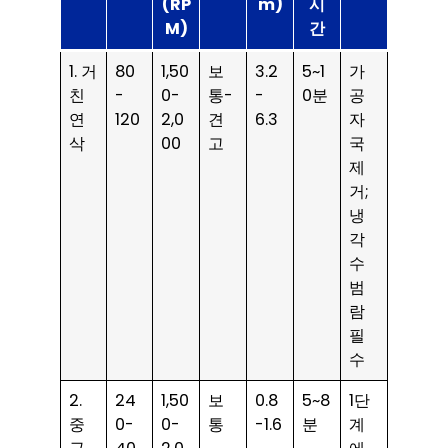
(RP
m)
시
M)
간
1. 거
80
1,50
보
3.2
5~1
가
친
-
0-
통-
-
0분
공
연
120
2,0
견
6.3
자
삭
00
고
국
제
거;
냉
각
수
범
람
필
수
2.
24
1,50
보
0.8
5~8
1단
중
0-
0-
통
-1.6
분
계