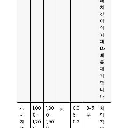
래
치
깊
이
의
최
대
1.5
배
를
제
거
합
니
다.
4.
1,00
1,00
빛
0.0
3~5
치
사
0-
0-
5-
분
명
전
1,20
1,50
0.2
적