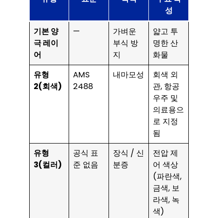
성
기본 양
—
가벼운
얇고 투
극 레이
부식 방
명한 산
어
지
화물
유형
AMS
내마모성
회색 외
2(회색)
2488
관, 항공
우주 및
의료용으
로 지정
됨
유형
공식 표
장식 / 신
전압 제
3(컬러)
준 없음
분증
어 색상
(파란색,
금색, 보
라색, 녹
색)