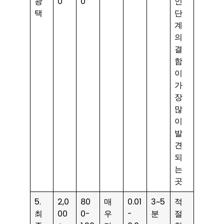
광
0
0
인
택
단
계
의
결
함
이
가
장
많
이
발
견
되
는
곳
5.
2,0
80
매
0.01
3~5
적
최
00
0-
우
-
분
절