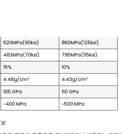
620MPa(90ksi)
860MPa(125ksi)
483MPa(70ksi)
795MPa(115ksi)
15%
10%
4.48g/cm³
4.43g/cm³
105 GPa
110 GPa
~400 MPa
~500 MPa
시트