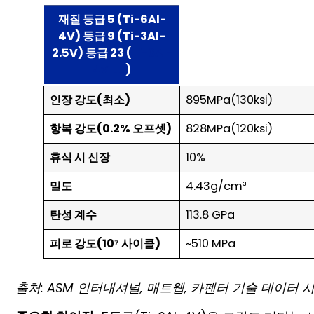
재질 등급 5 (Ti-6Al-
4V) 등급 9 (Ti-3Al-
2.5V) 등급 23 (
Ti-6Al-
4V ELI
)
인장 강도(최소)
895MPa(130ksi)
항복 강도(0.2% 오프셋)
828MPa(120ksi)
휴식 시 신장
10%
밀도
4.43g/cm³
탄성 계수
113.8 GPa
피로 강도(10⁷ 사이클)
~510 MPa
출처: ASM 인터내셔널, 매트웹, 카펜터 기술 데이터 