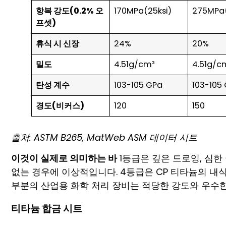
항복 강도(0.2% 오
170MPa(25ksi)
275MPa(
프셋)
휴식 시 신장
24%
20%
밀도
4.51g/cm³
4.51g/c
탄성 계수
103-105 GPa
103-105
경도(비커스)
120
150
출처: ASTM B265, MatWeb ASM 데이터 시트
이것이 실제로 의미하는 바
1등급은 깊은 드로잉, 심한
없는 경우에 이상적입니다. 4등급은 CP 티타늄의 내
부분의 산업용 화학 처리 장비는 적당한 강도와 우수
티타늄 합금 시트