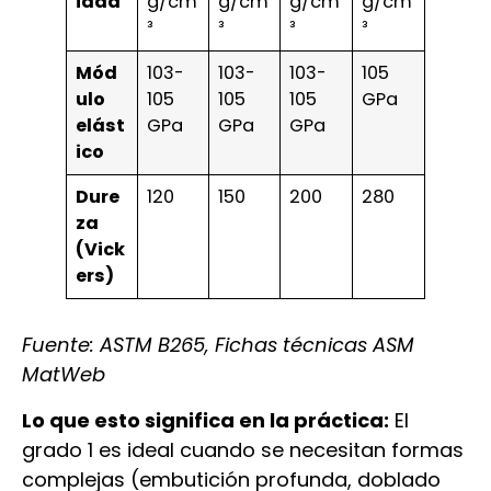
idad
g/cm
g/cm
g/cm
g/cm
³
³
³
³
Mód
103-
103-
103-
105
ulo
105
105
105
GPa
elást
GPa
GPa
GPa
ico
Dure
120
150
200
280
za
(Vick
ers)
Fuente: ASTM B265, Fichas técnicas ASM
MatWeb
Lo que esto significa en la práctica:
El
grado 1 es ideal cuando se necesitan formas
complejas (embutición profunda, doblado