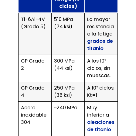
ciclos)
Ti-6Al-4V
510 MPa
La mayor
(Grado 5)
(74 ksi)
resistencia
a la fatiga
grados de
titanio
CP Grado
300 MPa
A los 10⁷
2
(44 ksi)
ciclos, sin
muescas.
CP Grado
250 MPa
A 10⁷ ciclos,
4
(36 ksi)
Kt=1
Acero
~240 MPa
Muy
inoxidable
inferior a
304
aleaciones
de titanio