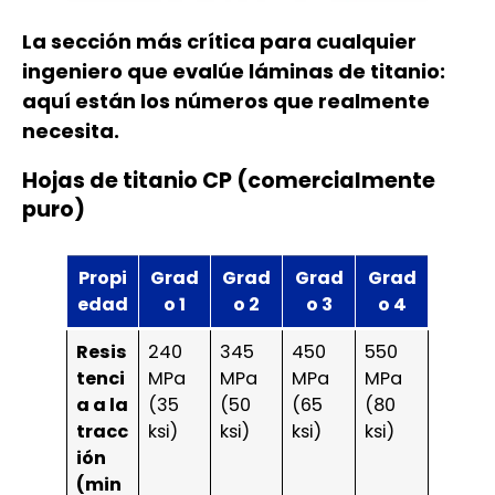
La sección más crítica para cualquier
ingeniero que evalúe láminas de titanio:
aquí están los números que realmente
necesita.
Hojas de titanio CP (comercialmente
puro)
Propi
Grad
Grad
Grad
Grad
edad
o 1
o 2
o 3
o 4
Resis
240
345
450
550
tenci
MPa
MPa
MPa
MPa
a a la
(35
(50
(65
(80
tracc
ksi)
ksi)
ksi)
ksi)
ión
(min