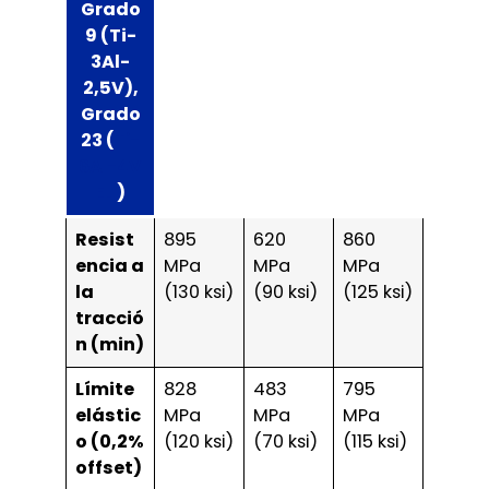
Grado
9 (Ti-
3Al-
2,5V),
Grado
23 (
Ti-
6Al-4V
ELI
)
Resist
895
620
860
encia a
MPa
MPa
MPa
la
(130 ksi)
(90 ksi)
(125 ksi)
tracció
n (min)
Límite
828
483
795
elástic
MPa
MPa
MPa
o (0,2%
(120 ksi)
(70 ksi)
(115 ksi)
offset)