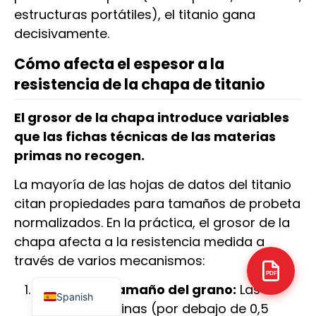
estructuras portátiles), el titanio gana
decisivamente.
Cómo afecta el espesor a la
resistencia de la chapa de titanio
Arabic
Italian
El grosor de la chapa introduce variables
que las fichas técnicas de las materias
Russian
primas no recogen.
Korean
German
La mayoría de las hojas de datos del titanio
citan propiedades para tamaños de probeta
Portuguese
normalizados. En la práctica, el grosor de la
Japanese
chapa afecta a la resistencia medida a
French
través de varios mecanismos:
English
PDF
Efectos del tamaño del grano:
Las
Spanish
chapas muy finas (por debajo de 0,5