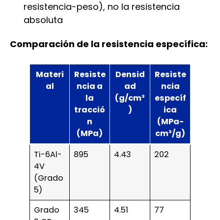
resistencia-peso), no la resistencia
absoluta
Comparación de la resistencia específica:
Materi
Resiste
Densid
Resiste
al
ncia a
ad
ncia
la
(g/cm³
específ
tracció
)
ica
n
(MPa-
(MPa)
cm³/g)
Ti-6Al-
895
4.43
202
4V
(Grado
5)
Grado
345
4.51
77