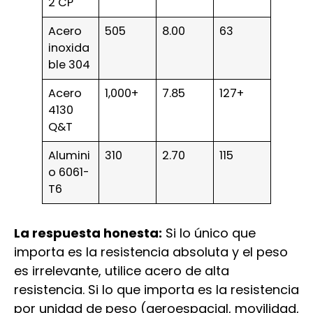
2 CP
Acero
505
8.00
63
inoxida
ble 304
Acero
1,000+
7.85
127+
4130
Q&T
Alumini
310
2.70
115
o 6061-
T6
La respuesta honesta:
Si lo único que
importa es la resistencia absoluta y el peso
es irrelevante, utilice acero de alta
resistencia. Si lo que importa es la resistencia
por unidad de peso (aeroespacial, movilidad,