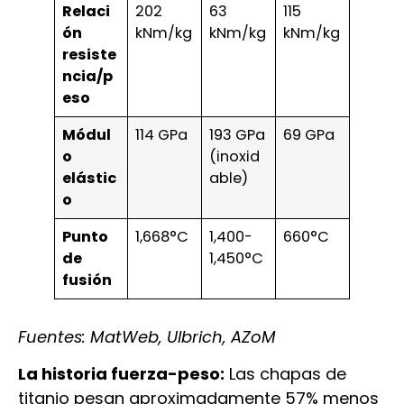
Relaci
202
63
115
ón
kNm/kg
kNm/kg
kNm/kg
resiste
ncia/p
eso
Módul
114 GPa
193 GPa
69 GPa
o
(inoxid
elástic
able)
o
Punto
1,668°C
1,400-
660°C
de
1,450°C
fusión
Fuentes: MatWeb, Ulbrich, AZoM
La historia fuerza-peso:
Las chapas de
titanio pesan aproximadamente 57% menos