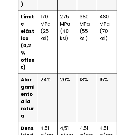
)
Límit
170
275
380
480
e
MPa
MPa
MPa
MPa
elást
(25
(40
(55
(70
ico
ksi)
ksi)
ksi)
ksi)
(0,2
%
offse
t)
Alar
24%
20%
18%
15%
gami
ento
a la
rotur
a
Dens
4,51
4,51
4,51
4,51