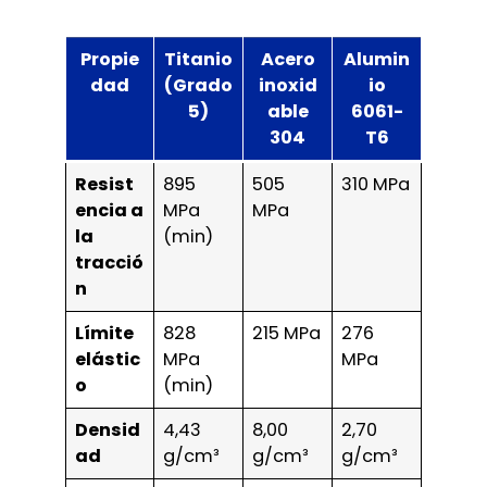
Propie
Titanio
Acero
Alumin
dad
(Grado
inoxid
io
5)
able
6061-
304
T6
Resist
895
505
310 MPa
encia a
MPa
MPa
la
(min)
tracció
n
Límite
828
215 MPa
276
elástic
MPa
MPa
o
(min)
Densid
4,43
8,00
2,70
ad
g/cm³
g/cm³
g/cm³