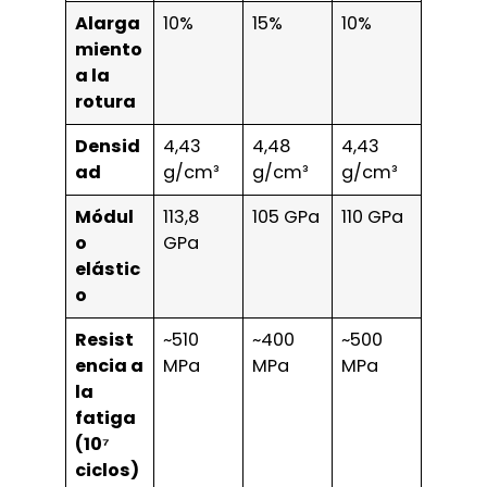
Alarga
10%
15%
10%
miento
a la
rotura
Densid
4,43
4,48
4,43
ad
g/cm³
g/cm³
g/cm³
Módul
113,8
105 GPa
110 GPa
o
GPa
elástic
o
Resist
~510
~400
~500
encia a
MPa
MPa
MPa
la
fatiga
(10⁷
ciclos)